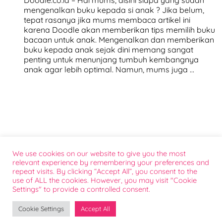
mengenalkan buku kepada si anak ? Jika belum,
tepat rasanya jika mums membaca artikel ini
karena Doodle akan memberikan tips memilih buku
bacaan untuk anak. Mengenalkan dan memberikan
buku kepada anak sejak dini memang sangat
penting untuk menunjang tumbuh kembangnya
anak agar lebih optimal. Namun, mums juga …
Tentang
We use cookies on our website to give you the most
Bantuan Konsumen
relevant experience by remembering your preferences and
Kontak Sales
repeat visits. By clicking “Accept All”, you consent to the
Sponsorship
use of ALL the cookies. However, you may visit "Cookie
Settings" to provide a controlled consent.
FAQ
@ 2026 Doodle | Terdaftar pada Direktorat Jendral Kekayaan Intelektual Republik Indonesia
Cookie Settings
Accept All