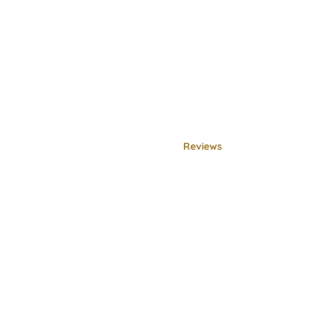
Hampers Lahiran
Reviews