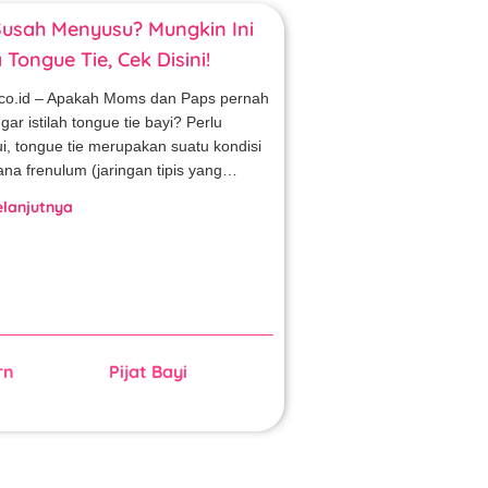
Susah Menyusu? Mungkin Ini
Tongue Tie, Cek Disini!
co.id – Apakah Moms dan Paps pernah
ar istilah tongue tie bayi? Perlu
ui, tongue tie merupakan suatu kondisi
na frenulum (jaringan tipis yang…
elanjutnya
rn
Pijat Bayi