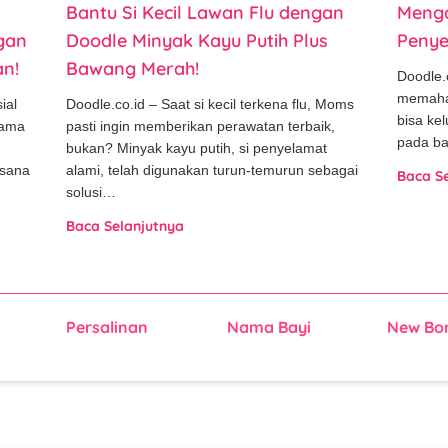
Bantu Si Kecil Lawan Flu dengan
Menga
gan
Doodle Minyak Kayu Putih Plus
Penye
n!
Bawang Merah!
Doodle.
memaha
ial
Doodle.co.id – Saat si kecil terkena flu, Moms
bisa ke
tama
pasti ingin memberikan perawatan terbaik,
pada ba
bukan? Minyak kayu putih, si penyelamat
asana
alami, telah digunakan turun-temurun sebagai
Baca S
solusi…
Baca Selanjutnya
Persalinan
Nama Bayi
New Bo