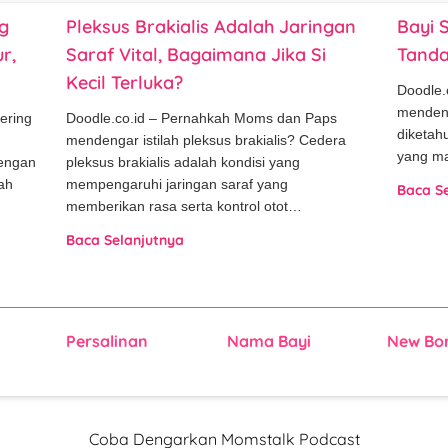
g
Pleksus Brakialis Adalah Jaringan
Bayi 
r,
Saraf Vital, Bagaimana Jika Si
Tanda 
Kecil Terluka?
Doodle.
mendeng
ering
Doodle.co.id – Pernahkah Moms dan Paps
diketah
mendengar istilah pleksus brakialis? Cedera
yang ma
dengan
pleksus brakialis adalah kondisi yang
ah
mempengaruhi jaringan saraf yang
Baca S
memberikan rasa serta kontrol otot…
Baca Selanjutnya
Persalinan
Nama Bayi
New Bo
Coba Dengarkan Momstalk Podcast