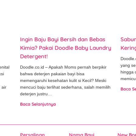
Ingin Baju Bayi Bersih dan Bebas
Sabun
Kimia? Pakai Doodle Baby Laundry
Kerin
Detergent!
Doodle.
yang se
nital
Doodle.co.id – Apakah Moms pernah berpikir
hingga 
si
bahwa deterjen pakaian bayi bisa
memicu 
memengaruhi kesehatan kulit si Kecil? Meski
 air
mencuci baju terlihat sederhana, salah memilih
Baca S
deterjen justru…
Baca Selanjutnya
Persalinan
Nama Bayi
New Bo