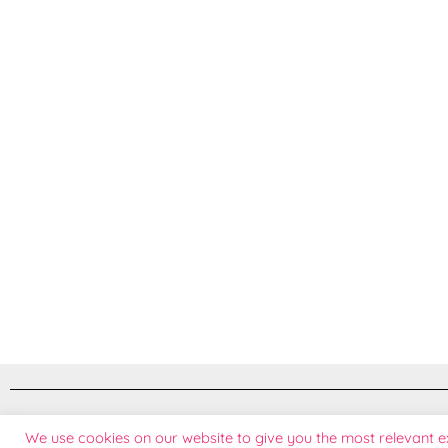
© 2026 Doodle Exclusive Baby Care | Terdaftar pada Direktorat Jendral Kekayaan Intelek
We use cookies on our website to give you the most relevant 