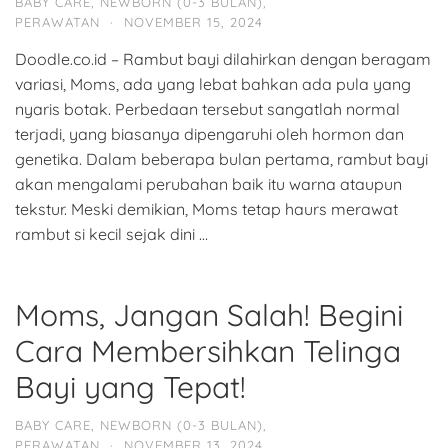
BABY CARE
,
NEWBORN (0-3 BULAN)
,
PERAWATAN
·
NOVEMBER 15, 2024
Doodle.co.id – Rambut bayi dilahirkan dengan beragam
variasi, Moms, ada yang lebat bahkan ada pula yang
nyaris botak. Perbedaan tersebut sangatlah normal
terjadi, yang biasanya dipengaruhi oleh hormon dan
genetika. Dalam beberapa bulan pertama, rambut bayi
akan mengalami perubahan baik itu warna ataupun
tekstur. Meski demikian, Moms tetap haurs merawat
rambut si kecil sejak dini …
Moms, Jangan Salah! Begini
Cara Membersihkan Telinga
Bayi yang Tepat!
BABY CARE
,
NEWBORN (0-3 BULAN)
,
PERAWATAN
·
NOVEMBER 13, 2024