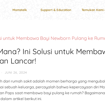
Momstalk
Support & Education
Temukan Kami 
lusi untuk Membawa Bayi Newborn Pulang ke Rum
 Mana? Ini Solusi untuk Memb
an Lancar!
·
JUNI 26, 2024
 dari rumah sakit adalah momen berharga yang mengubah 
agai sebuah keluarga, percayalah bahwa kepercayaan diri M
 dan Paps saat membawa bayi pulang ke rumah? Bagaimana 
alam artikel berikut ini.