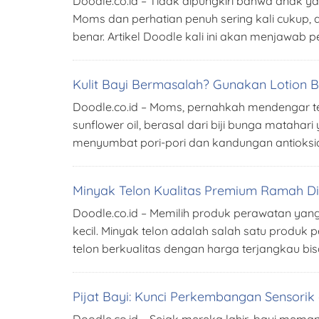
Doodle.co.id – Tidak dipungkiri bahwa anak ya
Moms dan perhatian penuh sering kali cukup
benar. Artikel Doodle kali ini akan menjawab
Kulit Bayi Bermasalah? Gunakan Lotion 
Doodle.co.id – Moms, pernahkah mendengar t
sunflower oil, berasal dari biji bunga mataha
menyumbat pori-pori dan kandungan antioksid
Minyak Telon Kualitas Premium Ramah Dik
Doodle.co.id – Memilih produk perawatan yang
kecil. Minyak telon adalah salah satu produ
telon berkualitas dengan harga terjangkau bis
Pijat Bayi: Kunci Perkembangan Sensori
Doodle.co.id – Sejak mereka lahir, bayi mema