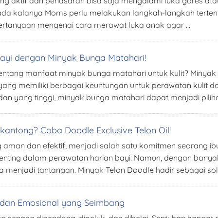
ng aktif dan penasaran bisa saja mengalami luka gores atau
, ada kalanya Moms perlu melakukan langkah-langkah tert
 pertanyaan mengenai cara merawat luka anak agar …
Bayi dengan Minyak Bunga Matahari!
entang manfaat minyak bunga matahari untuk kulit? Minya
ri yang memiliki berbagai keuntungan untuk perawatan kulit 
an yang tinggi, minyak bunga matahari dapat menjadi pilih
antong? Coba Doodle Exclusive Telon Oil!
 aman dan efektif, menjadi salah satu komitmen seorang ib
k penting dalam perawatan harian bayi. Namun, dengan bany
a menjadi tantangan. Minyak Telon Doodle hadir sebagai sol
k dan Emosional yang Seimbang
ng senang digendong, dipeluk, dan dibelai. Sentuhan hangat