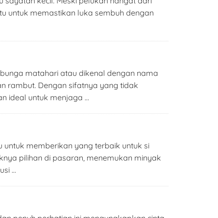
 sayatan kecil. Meski pelukan hangat dari
entu untuk memastikan luka sembuh dengan
k bunga matahari atau dikenal dengan nama
dan rambut. Dengan sifatnya yang tidak
an ideal untuk menjaga …
u untuk memberikan yang terbaik untuk si
aknya pilihan di pasaran, menemukan minyak
usi …
 dan penuh perhatian ini mengungkapkan cinta