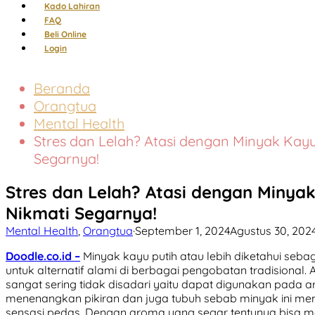
Kado Lahiran
FAQ
Beli Online
Login
Beranda
Orangtua
Mental Health
Stres dan Lelah? Atasi dengan Minyak Kayu
Segarnya!
Stres dan Lelah? Atasi dengan Minyak
Nikmati Segarnya!
Mental Health
,
Orangtua
·
September 1, 2024
Agustus 30, 202
Doodle.co.id –
Minyak kayu putih atau lebih diketahui sebaga
untuk alternatif alami di berbagai pengobatan tradisional.
sangat sering tidak disadari yaitu dapat digunakan pada a
menenangkan pikiran dan juga tubuh sebab minyak ini mem
sensasi pedas. Dengan aroma yang segar tentunya bisa me