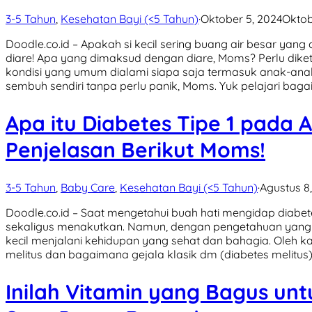
3-5 Tahun
,
Kesehatan Bayi (<5 Tahun)
·
Oktober 5, 2024
Oktob
Doodle.co.id – Apakah si kecil sering buang air besar yang
diare! Apa yang dimaksud dengan diare, Moms? Perlu dik
kondisi yang umum dialami siapa saja termasuk anak-anak
sembuh sendiri tanpa perlu panik, Moms. Yuk pelajari bag
Apa itu Diabetes Tipe 1 pada 
Penjelasan Berikut Moms!
3-5 Tahun
,
Baby Care
,
Kesehatan Bayi (<5 Tahun)
·
Agustus 8
Doodle.co.id – Saat mengetahui buah hati mengidap diab
sekaligus menakutkan. Namun, dengan pengetahuan yang 
kecil menjalani kehidupan yang sehat dan bahagia. Oleh kare
melitus dan bagaimana gejala klasik dm (diabetes melitu
Inilah Vitamin yang Bagus un