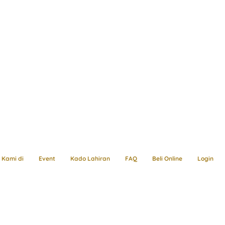
Kami di
Event
Kado Lahiran
FAQ
Beli Online
Login