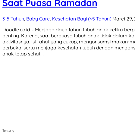
Saat Puasa Ramadan
3-5 Tahun
,
Baby Care
,
Kesehatan Bayi (<5 Tahun)
·
Maret 29,
Doodle.co.id – Menjaga daya tahan tubuh anak ketika ber
penting. Karena, saat berpuasa tubuh anak tidak dalam kon
aktivitasnya. Istirahat yang cukup, mengonsumsi makan-m
berbuka, serta menjaga kesehatan tubuh dengan mengons
anak tetap sehat …
Tentang