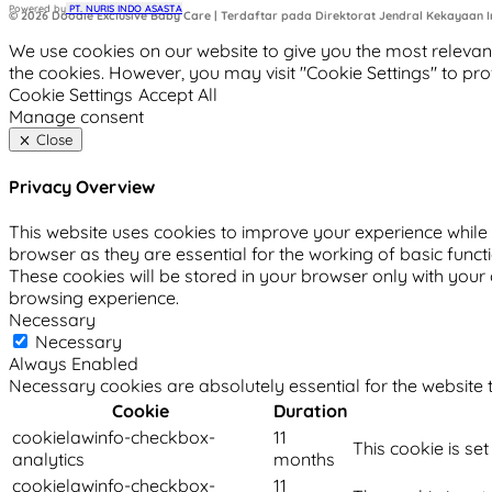
Powered by
 PT. NURIS INDO ASASTA
© 2026 Doodle Exclusive Baby Care | Terdaftar pada Direktorat Jendral Kekayaan In
We use cookies on our website to give you the most relevant
the cookies. However, you may visit "Cookie Settings" to pro
Cookie Settings
Accept All
Manage consent
Close
Privacy Overview
This website uses cookies to improve your experience while 
browser as they are essential for the working of basic funct
These cookies will be stored in your browser only with your
browsing experience.
Necessary
Necessary
Always Enabled
Necessary cookies are absolutely essential for the website t
Cookie
Duration
cookielawinfo-checkbox-
11
This cookie is se
analytics
months
cookielawinfo-checkbox-
11