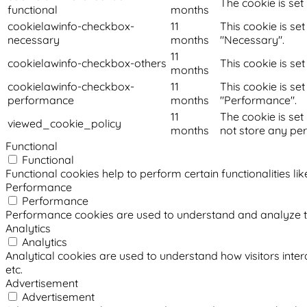
The cookie is set
functional
months
cookielawinfo-checkbox-
11
This cookie is se
necessary
months
"Necessary".
11
cookielawinfo-checkbox-others
This cookie is se
months
cookielawinfo-checkbox-
11
This cookie is se
performance
months
"Performance".
11
The cookie is set
viewed_cookie_policy
months
not store any pe
Functional
Functional
Functional cookies help to perform certain functionalities li
Performance
Performance
Performance cookies are used to understand and analyze the 
Analytics
Analytics
Analytical cookies are used to understand how visitors intera
etc.
Advertisement
Advertisement