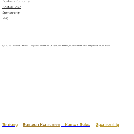
Bantuan Konsumen
Kontak Sales
Sponsorship
FAQ
@ 2026 Doodle | Terdaftar pada Direktorat Jendral Kekayaan Intelektual Republik Indonesia
Tentang
Bantuan Konsumen
Kontak Sales
Sponsorship