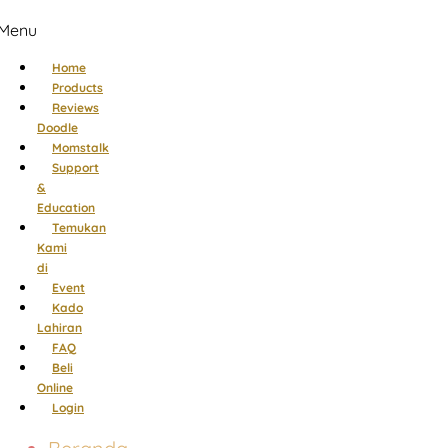
Menu
Home
Products
Reviews
Doodle
Momstalk
Support
&
Education
Temukan
Kami
di
Event
Kado
Lahiran
FAQ
Beli
Online
Login