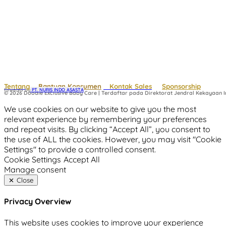
Tentang
Bantuan Konsumen
Kontak Sales
Sponsorship
Powered by
 PT. NURIS INDO ASASTA
© 2026 Doodle Exclusive Baby Care | Terdaftar pada Direktorat Jendral Kekayaan In
We use cookies on our website to give you the most
relevant experience by remembering your preferences
and repeat visits. By clicking “Accept All”, you consent to
the use of ALL the cookies. However, you may visit "Cookie
Settings" to provide a controlled consent.
Cookie Settings
Accept All
Manage consent
Close
Privacy Overview
This website uses cookies to improve your experience