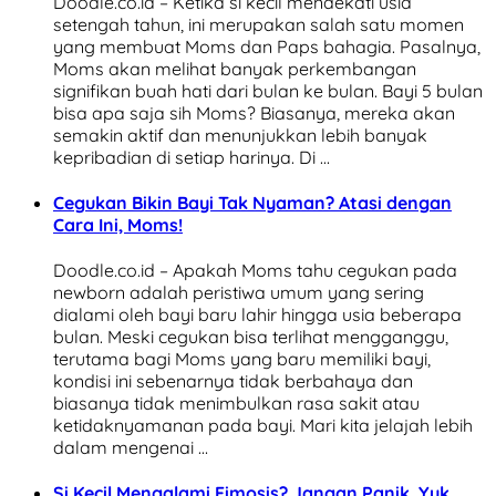
Doodle.co.id – Ketika si kecil mendekati usia
setengah tahun, ini merupakan salah satu momen
yang membuat Moms dan Paps bahagia. Pasalnya,
Moms akan melihat banyak perkembangan
signifikan buah hati dari bulan ke bulan. Bayi 5 bulan
bisa apa saja sih Moms? Biasanya, mereka akan
semakin aktif dan menunjukkan lebih banyak
kepribadian di setiap harinya. Di …
Cegukan Bikin Bayi Tak Nyaman? Atasi dengan
Cara Ini, Moms!
Doodle.co.id – Apakah Moms tahu cegukan pada
newborn adalah peristiwa umum yang sering
dialami oleh bayi baru lahir hingga usia beberapa
bulan. Meski cegukan bisa terlihat mengganggu,
terutama bagi Moms yang baru memiliki bayi,
kondisi ini sebenarnya tidak berbahaya dan
biasanya tidak menimbulkan rasa sakit atau
ketidaknyamanan pada bayi. Mari kita jelajah lebih
dalam mengenai …
Si Kecil Mengalami Fimosis? Jangan Panik, Yuk