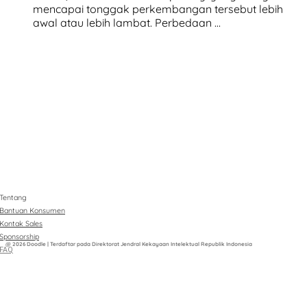
mencapai tonggak perkembangan tersebut lebih
awal atau lebih lambat. Perbedaan …
Tentang
Bantuan Konsumen
Kontak Sales
Sponsorship
@ 2026 Doodle | Terdaftar pada Direktorat Jendral Kekayaan Intelektual Republik Indonesia
FAQ