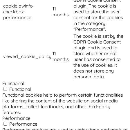
cookielawinfo-
plugin. The cookie is
11
checkbox-
used to store the user
months
performance
consent for the cookies
in the category
"Performance".
The cookie is set by the
GDPR Cookie Consent
plugin and is used to
11
store whether or not
viewed_cookie_policy
months
user has consented to
the use of cookies. It
does not store any
personal data.
Functional
Functional
Functional cookies help to perform certain functionalities
like sharing the content of the website on social media
platforms, collect feedbacks, and other third-party
features.
Performance
Performance
Performance cookies are used to understand and analyze