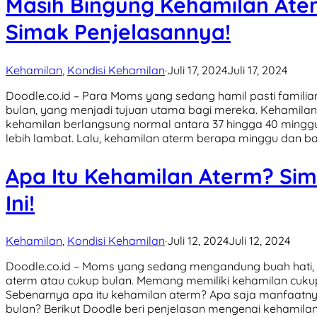
Masih Bingung Kehamilan Ate
Simak Penjelasannya!
Kehamilan
,
Kondisi Kehamilan
·
Juli 17, 2024
Juli 17, 2024
Doodle.co.id – Para Moms yang sedang hamil pasti familia
bulan, yang menjadi tujuan utama bagi mereka. Kehamila
kehamilan berlangsung normal antara 37 hingga 40 minggu, 
lebih lambat. Lalu, kehamilan aterm berapa minggu dan 
Apa Itu Kehamilan Aterm? Sim
Ini!
Kehamilan
,
Kondisi Kehamilan
·
Juli 12, 2024
Juli 12, 2024
Doodle.co.id – Moms yang sedang mengandung buah hati, p
aterm atau cukup bulan. Memang memiliki kehamilan cuku
Sebenarnya apa itu kehamilan aterm? Apa saja manfaatny
bulan? Berikut Doodle beri penjelasan mengenai kehamila