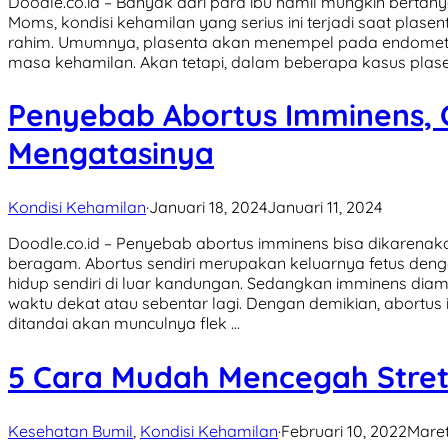
Doodle.co.id – Banyak dari para ibu hamil mungkin bertanya
Moms, kondisi kehamilan yang serius ini terjadi saat plas
rahim. Umumnya, plasenta akan menempel pada endometr
masa kehamilan. Akan tetapi, dalam beberapa kasus plasen
Penyebab Abortus Imminens,
Mengatasinya
Kondisi Kehamilan
·
Januari 18, 2024
Januari 11, 2024
Doodle.co.id – Penyebab abortus imminens bisa dikarena
beragam. Abortus sendiri merupakan keluarnya fetus denga
hidup sendiri di luar kandungan. Sedangkan imminens diam
waktu dekat atau sebentar lagi. Dengan demikian, abortu
ditandai akan munculnya flek …
5 Cara Mudah Mencegah Stret
Kesehatan Bumil
,
Kondisi Kehamilan
·
Februari 10, 2022
Maret