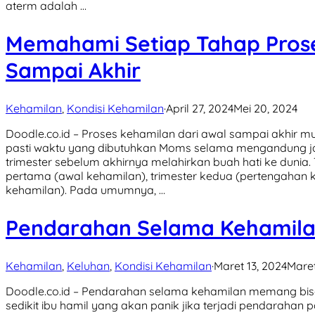
aterm adalah …
Memahami Setiap Tahap Prose
Sampai Akhir
Kehamilan
,
Kondisi Kehamilan
·
April 27, 2024
Mei 20, 2024
Doodle.co.id – Proses kehamilan dari awal sampai akhir 
pasti waktu yang dibutuhkan Moms selama mengandung j
trimester sebelum akhirnya melahirkan buah hati ke dunia. 
pertama (awal kehamilan), trimester kedua (pertengahan ke
kehamilan). Pada umumnya, …
Pendarahan Selama Kehamil
Kehamilan
,
Keluhan
,
Kondisi Kehamilan
·
Maret 13, 2024
Maret
Doodle.co.id – Pendarahan selama kehamilan memang bisa t
sedikit ibu hamil yang akan panik jika terjadi pendarahan p