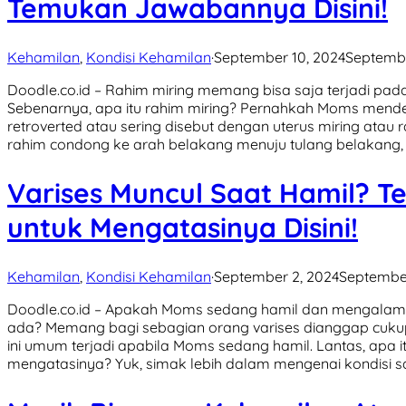
Temukan Jawabannya Disini!
Kehamilan
,
Kondisi Kehamilan
·
September 10, 2024
Septembe
Doodle.co.id – Rahim miring memang bisa saja terjadi pa
Sebenarnya, apa itu rahim miring? Pernahkah Moms mendenga
retroverted atau sering disebut dengan uterus miring atau 
rahim condong ke arah belakang menuju tulang belakang, 
Varises Muncul Saat Hamil? 
untuk Mengatasinya Disini!
Kehamilan
,
Kondisi Kehamilan
·
September 2, 2024
September
Doodle.co.id – Apakah Moms sedang hamil dan mengalami 
ada? Memang bagi sebagian orang varises dianggap cuk
ini umum terjadi apabila Moms sedang hamil. Lantas, apa i
mengatasinya? Yuk, simak lebih dalam mengenai kondisi satu 