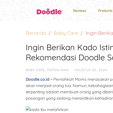
Reviews
Products
Beranda
Baby Care
Ingin Berik
Ingin Berikan Kado Is
Rekomendasi Doodle Sat
BABY CARE
,
PERSALINAN
·
AGUSTUS 30, 2024
Doodle.co.id –
Pernahkah Moms merasakan per
akan menjadi orang tua. Namun, kebahagiaan i
terpenting adalah membuat orang yang diberi 
pasangan yang sedang menantikan kehadiran bua