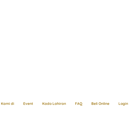
Kami di
Event
Kado Lahiran
FAQ
Beli Online
Login