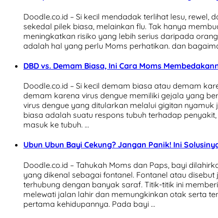
Doodle.co.id – Si kecil mendadak terlihat lesu, rewel,
sekedal pilek biasa, melainkan flu. Tak hanya membua
meningkatkan risiko yang lebih serius daripada orang
adalah hal yang perlu Moms perhatikan. dan bagaim
DBD vs. Demam Biasa, Ini Cara Moms Membedakann
Doodle.co.id – Si kecil demam biasa atau demam 
demam karena virus dengue memiliki gejala yang be
virus dengue yang ditularkan melalui gigitan nyamu
biasa adalah suatu respons tubuh terhadap penyakit,
masuk ke tubuh. …
Ubun Ubun Bayi Cekung? Jangan Panik! Ini Solusinya,
Doodle.co.id – Tahukah Moms dan Paps, bayi dilahirka
yang dikenal sebagai fontanel. Fontanel atau disebu
terhubung dengan banyak saraf. Titik-titik ini member
melewati jalan lahir dan memungkinkan otak serta 
pertama kehidupannya. Pada bayi …