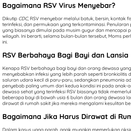
Bagaimana RSV Virus Menyebar?
Dikutip
CDC,
RSV menyebar melalui batuk, bersin, kontak f
terinfeksi, dan permukaan yang terkontaminasi. Penularan 
yang biasanya dimulai pada musim gugur dan mencapai p
wilayah. Ini berarti, selama bulan-bulan tersebut, Moms p
ini.
RSV Berbahaya Bagi Bayi dan Lansia
Kenapa RSV berbahaya bagi bayi dan orang dewasa yang l
menyebabkan infeksi yang lebih parah seperti bronkiolitis 
saluran udara kecil di paru-paru, sedangkan pneumonia ad
penyebab paling umum dari kedua kondisi ini pada anak-an
dewasa sehat yang terinfeksi RSV biasanya tidak memerlu
beberapa bayi di bawah usia 6 bulan dan orang dewasa lan
dirawat di rumah sakit jika mereka mengalami kesulitan be
Bagaimana Jika Harus Dirawat di Ru
Dalam kasus yang parah, anak mungkin memerlukan oksigen