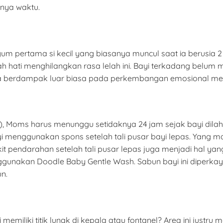
nnya waktu.
m pertama si kecil yang biasanya muncul saat ia berusia 2
 hati menghilangkan rasa lelah ini. Bayi terkadang belum
bisa berdampak luar biasa pada perkembangan emosional me
), Moms harus menunggu setidaknya 24 jam sejak bayi dila
 menggunakan spons setelah tali pusar bayi lepas. Yang ma
ikit pendarahan setelah tali pusar lepas juga menjadi hal y
nakan Doodle Baby Gentle Wash. Sabun bayi ini diperkaya mi
n.
liki titik lunak di kepala atau fontanel? Area ini justru m