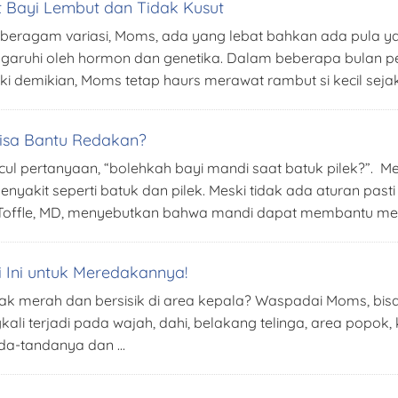
 Bayi Lembut dan Tidak Kusut
 beragam variasi, Moms, ada yang lebat bahkan ada pula ya
engaruhi oleh hormon dan genetika. Dalam beberapa bulan 
ki demikian, Moms tetap haurs merawat rambut si kecil sejak
 Bisa Bantu Redakan?
cul pertanyaan, “bolehkah bayi mandi saat batuk pilek?”. M
nyakit seperti batuk dan pilek. Meski tidak ada aturan past
y Toffle, MD, menyebutkan bahwa mandi dapat membantu m
i Ini untuk Meredakannya!
ak merah dan bersisik di area kepala? Waspadai Moms, bisa s
gkali terjadi pada wajah, dahi, belakang telinga, area popok,
tanda-tandanya dan …