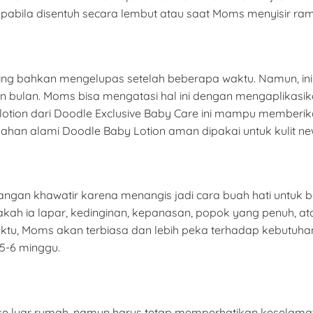
apabila disentuh secara lembut atau saat Moms menyisir ra
kering bahkan mengelupas setelah beberapa waktu. Namun, in
 bulan. Moms bisa mengatasi hal ini dengan mengaplikasika
, lotion dari Doodle Exclusive Baby Care ini mampu memberi
bahan alami Doodle Baby Lotion aman dipakai untuk kulit newb
 jangan khawatir karena menangis jadi cara buah hati untu
 ia lapar, kedinginan, kepanasan, popok yang penuh, atau
aktu, Moms akan terbiasa dan lebih peka terhadap kebutuha
5-6 minggu.
ke luar rumah, namun harus tetap memperhatikan keselamat