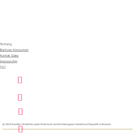
Tentang
Bantuan Konsumen
Kontak Sales
Sponsorship
FAQ
@ 2026 Doodle | Terdaftar pada Direktorat Jendral Kekayaan Intelektual Republik Indonesia