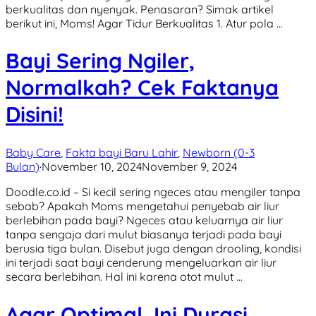
berkualitas dan nyenyak. Penasaran? Simak artikel
berikut ini, Moms! Agar Tidur Berkualitas 1. Atur pola …
Bayi Sering Ngiler,
Normalkah? Cek Faktanya
Disini!
Baby Care
,
Fakta bayi Baru Lahir
,
Newborn (0-3
Bulan)
·
November 10, 2024
November 9, 2024
Doodle.co.id – Si kecil sering ngeces atau mengiler tanpa
sebab? Apakah Moms mengetahui penyebab air liur
berlebihan pada bayi? Ngeces atau keluarnya air liur
tanpa sengaja dari mulut biasanya terjadi pada bayi
berusia tiga bulan. Disebut juga dengan drooling, kondisi
ini terjadi saat bayi cenderung mengeluarkan air liur
secara berlebihan. Hal ini karena otot mulut …
Agar Optimal, Ini Durasi