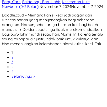
Baby Care
,
Fakta bayi Baru Lahir
,
Kesehatan Kulit
,
Newborn (0-3 Bulan)
·
November 7, 2024
November 7, 2024
Doodle.co.id – Memandikan si kecil jadi bagian dari
rutinitas harian yang menyenangkan bagi beberapa
orang tua. Namun, sebenarnya berapa kali bayi boleh
mandi, sih? Dokter sebetulnya tidak merekomendasikan
bayi baru lahir mandi setiap hari, Moms. Ini karena terlalu
sering terpapar air justru tidak baik untuk kulitnya, dan
bisa menghilangkan kelembapan alami kulit si kecil. Tak …
1
2
3
…
5
Selanjutnya »