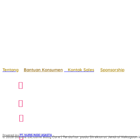
Tentang
Bantuan Konsumen
Kontak Sales
Sponsorship
Powered by
 PT. NURIS INDO ASASTA
© 2026 Doodle Exclusive Baby Care | Terdaftar pada Direktorat Jendral Kekayaan In