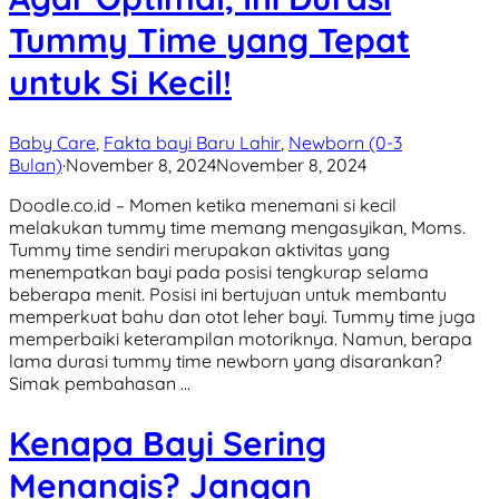
Tummy Time yang Tepat
untuk Si Kecil!
Baby Care
,
Fakta bayi Baru Lahir
,
Newborn (0-3
Bulan)
·
November 8, 2024
November 8, 2024
Doodle.co.id – Momen ketika menemani si kecil
melakukan tummy time memang mengasyikan, Moms.
Tummy time sendiri merupakan aktivitas yang
menempatkan bayi pada posisi tengkurap selama
beberapa menit. Posisi ini bertujuan untuk membantu
memperkuat bahu dan otot leher bayi. Tummy time juga
memperbaiki keterampilan motoriknya. Namun, berapa
lama durasi tummy time newborn yang disarankan?
Simak pembahasan …
Kenapa Bayi Sering
Menangis? Jangan