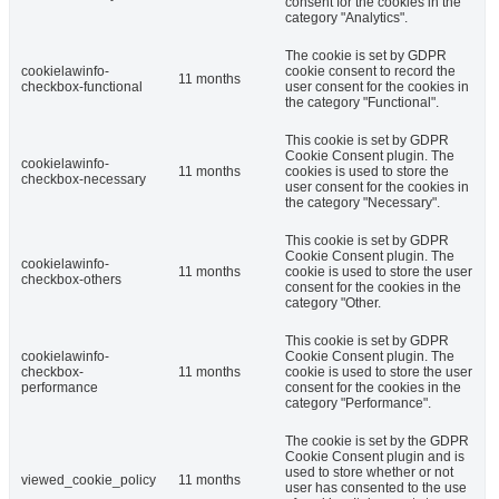
consent for the cookies in the
category "Analytics".
The cookie is set by GDPR
cookielawinfo-
cookie consent to record the
11 months
checkbox-functional
user consent for the cookies in
the category "Functional".
This cookie is set by GDPR
Cookie Consent plugin. The
cookielawinfo-
11 months
cookies is used to store the
checkbox-necessary
user consent for the cookies in
the category "Necessary".
This cookie is set by GDPR
Cookie Consent plugin. The
cookielawinfo-
11 months
cookie is used to store the user
checkbox-others
consent for the cookies in the
category "Other.
This cookie is set by GDPR
cookielawinfo-
Cookie Consent plugin. The
checkbox-
11 months
cookie is used to store the user
performance
consent for the cookies in the
category "Performance".
The cookie is set by the GDPR
Cookie Consent plugin and is
used to store whether or not
viewed_cookie_policy
11 months
user has consented to the use