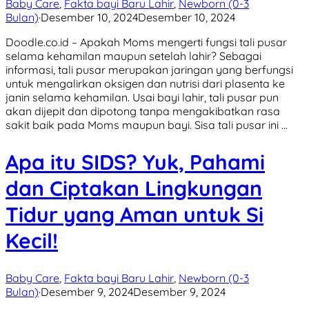
Baby Care
,
Fakta bayi Baru Lahir
,
Newborn (0-3
Bulan)
·
Desember 10, 2024
Desember 10, 2024
Doodle.co.id – Apakah Moms mengerti fungsi tali pusar
selama kehamilan maupun setelah lahir? Sebagai
informasi, tali pusar merupakan jaringan yang berfungsi
untuk mengalirkan oksigen dan nutrisi dari plasenta ke
janin selama kehamilan. Usai bayi lahir, tali pusar pun
akan dijepit dan dipotong tanpa mengakibatkan rasa
sakit baik pada Moms maupun bayi. Sisa tali pusar ini …
Apa itu SIDS? Yuk, Pahami
dan Ciptakan Lingkungan
Tidur yang Aman untuk Si
Kecil!
Baby Care
,
Fakta bayi Baru Lahir
,
Newborn (0-3
Bulan)
·
Desember 9, 2024
Desember 9, 2024