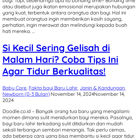
bayi. Tapi, sebenarnya apa itu bonding time? Bonding time
atau disebut juga ikatan emosional merupakan hubungan
yang kuat, terbentuk antara orangtua dan bayi. Hal ini
membuat orangtua ingin memberikan kasih sayang,
perhatian, ingin merawat dan melindungi kepada buah
hati mereka. …
Si Kecil Sering Gelisah di
Malam Hari? Coba Tips Ini
Agar Tidur Berkualitas!
Baby Care
,
Fakta bayi Baru Lahir
,
Janin & Kandungan
,
Newborn (0-3 Bulan)
·
November 14, 2024
November 14,
2024
Doodle.co.id – Banyak orang tua baru yang mengalami
momen dimana sulit menidurkan bayi mereka. Pasalnya,
bayi baru lahir terkadang sulit ditidurkan dan mudah
sekali terbangun sembari menangis. Tak perlu cemas,
ada beberpa cara yang bisa membantu si kecil agar tidur