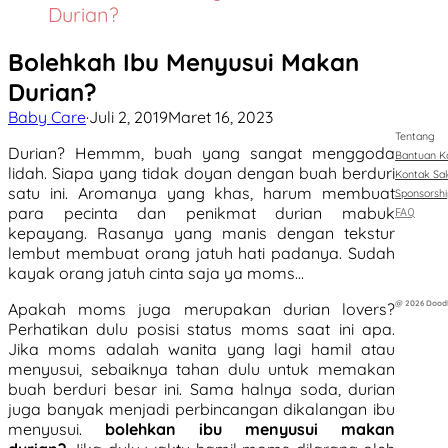
Durian?
Bolehkah Ibu Menyusui Makan
Durian?
Baby Care
·
Juli 2, 2019
Maret 16, 2023
Tentang
Durian? Hemmm, buah yang sangat menggoda
Bantuan 
lidah. Siapa yang tidak doyan dengan buah berduri
Kontak Sal
satu ini. Aromanya yang khas, harum membuat
Sponsorshi
para pecinta dan penikmat durian mabuk
FAQ
kepayang. Rasanya yang manis dengan tekstur
lembut membuat orang jatuh hati padanya. Sudah
kayak orang jatuh cinta saja ya moms…
@ 2026 Doodle
Apakah moms juga merupakan durian lovers?
Perhatikan dulu posisi status moms saat ini apa.
Jika moms adalah wanita yang lagi hamil atau
menyusui, sebaiknya tahan dulu untuk memakan
buah berduri besar ini. Sama halnya soda, durian
juga banyak menjadi perbincangan dikalangan ibu
menyusui.
bolehkan ibu menyusui makan