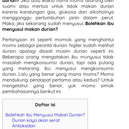
durian?
Jika dulu waktu hamil moms dilarang oleh
suami atau mertua untuk tidak makan durian
karena kandungan gas, glukosa dan alkoholnya
mengganggu pertumbuhan janin dalam perut.
Maka, jika sekarang sudah menyusui.
B
olehkan ibu
menyusui makan durian?
Pertanyaan ini seperti momok yang menghantui
moms sebagai pecinta durian. Ngiler sudah melihat
durian apalagi disaat musim durian seperti ini.
Beberapa orang mengatakan ibu munyusui tidak
masalah mengkonsumsi durian, tapi ada pulang
yang melarang ibu menyusui mengkonsumsi
durian. Lalu yang benar yang mana moms? Moms
mendukung pendapat pertama atau kedua? Untuk
mengetahui yang benar, yuk moms simak
pembahasannya berikut ini.
Daftar Isi
Bolehkah Ibu Menyusui Makan Durian?
Durian kaya akan serat
Antioksidan