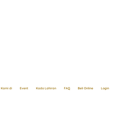
Kami di
Event
Kado Lahiran
FAQ
Beli Online
Login