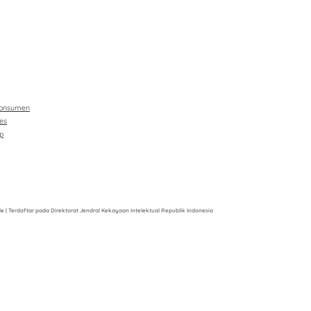
Konsumen
es
p
 | Terdaftar pada Direktorat Jendral Kekayaan Intelektual Republik Indonesia