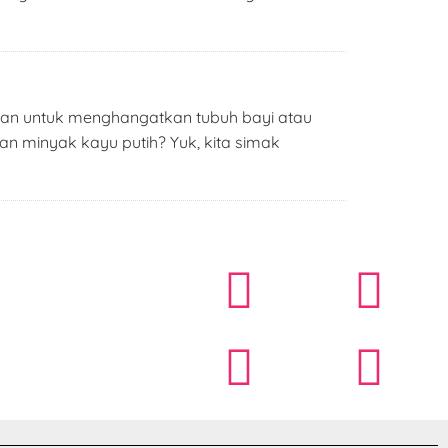
akan untuk menghangatkan tubuh bayi atau
n minyak kayu putih? Yuk, kita simak