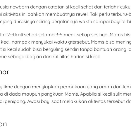
sia newborn dengan catatan si kecil sehat dan terlahir cu
ai aktivitas ini bahkan membuatnya rewel. Tak perlu terbur
ang durasinya seiring berjalannya waktu sampai bayi ter
ar 2-3 kali sehari selama 3-5 menit setiap sesinya. Moms b
 kecil nampak menyukai waktu gtersebut, Moms bisa meningk
aat si kecil sudah bisa berguling sendiri tanpa bantuan orang 
sebagai bagian dari rutinitas harian si kecil.
nar
 time dengan menyiapkan permukaan yang aman dan lembut s
uga di dada maupun pangkuan Moms. Apabila si kecil sulit m
i penipang. Awasi bayi saat melakukan aktivitas tersebut da
kan