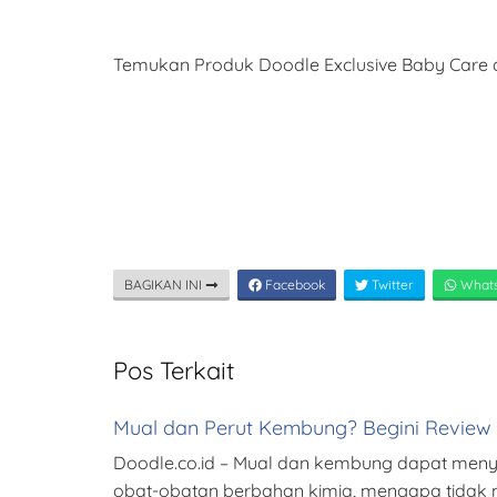
Temukan Produk Doodle Exclusive Baby Care d
BAGIKAN INI
Facebook
Twitter
What
Pos Terkait
Mual dan Perut Kembung? Begini Review
Doodle.co.id – Mual dan kembung dapat men
obat-obatan berbahan kimia, mengapa tidak m