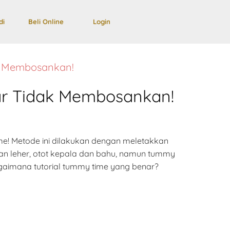
di
Beli Online
Login
ak Membosankan!
ar Tidak Membosankan!
me! Metode ini dilakukan dengan meletakkan
n leher, otot kepala dan bahu, namun tummy
bagaimana tutorial tummy time yang benar?