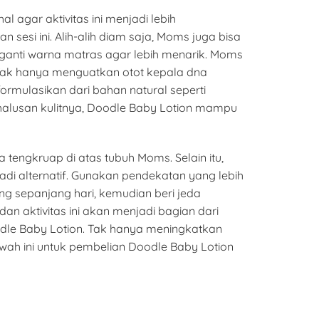
gar aktivitas ini menjadi lebih
esi ini. Alih-alih diam saja, Moms juga bisa
anti warna matras agar lebih menarik. Moms
Tak hanya menguatkan otot kepala dna
ormulasikan dari bahan natural seperti
 kehalusan kulitnya, Doodle Baby Lotion mampu
engkruap di atas tubuh Moms. Selain itu,
di alternatif. Gunakan pendekatan yang lebih
ring sepanjang hari, kemudian beri jeda
an aktivitas ini akan menjadi bagian dari
dle Baby Lotion. Tak hanya meningkatkan
bawah ini untuk pembelian Doodle Baby Lotion