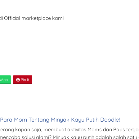
i Official marketplace kami
sApp
Pin It
 Para Mom Tentang Minyak Kayu Putih Doodle!
yerang kapan saja, membuat aktivitas Moms dan Paps terg
encoba solusi alami? Minyak kayu putih adalah salah satu