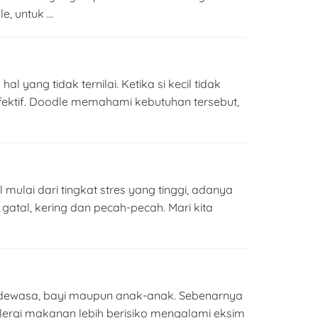
le, untuk …
l yang tidak ternilai. Ketika si kecil tidak
fektif. Doodle memahami kebutuhan tersebut,
ulai dari tingkat stres yang tinggi, adanya
 gatal, kering dan pecah-pecah. Mari kita
rang dewasa, bayi maupun anak-anak. Sebenarnya
ergi makanan lebih berisiko mengalami eksim