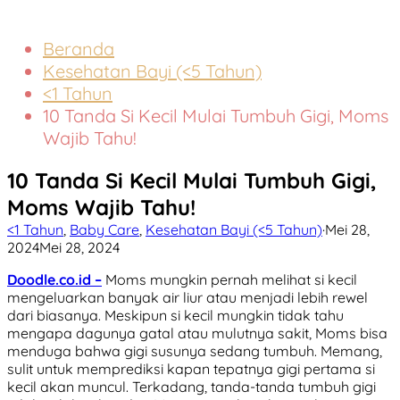
Menu
Beranda
Kesehatan Bayi (<5 Tahun)
<1 Tahun
10 Tanda Si Kecil Mulai Tumbuh Gigi, Moms
Wajib Tahu!
10 Tanda Si Kecil Mulai Tumbuh Gigi,
Moms Wajib Tahu!
<1 Tahun
,
Baby Care
,
Kesehatan Bayi (<5 Tahun)
·
Mei 28,
2024
Mei 28, 2024
Doodle.co.id –
Moms mungkin pernah melihat si kecil
mengeluarkan banyak air liur atau menjadi lebih rewel
dari biasanya. Meskipun si kecil mungkin tidak tahu
mengapa dagunya gatal atau mulutnya sakit, Moms bisa
menduga bahwa gigi susunya sedang tumbuh. Memang,
sulit untuk memprediksi kapan tepatnya gigi pertama si
kecil akan muncul. Terkadang, tanda-tanda tumbuh gigi