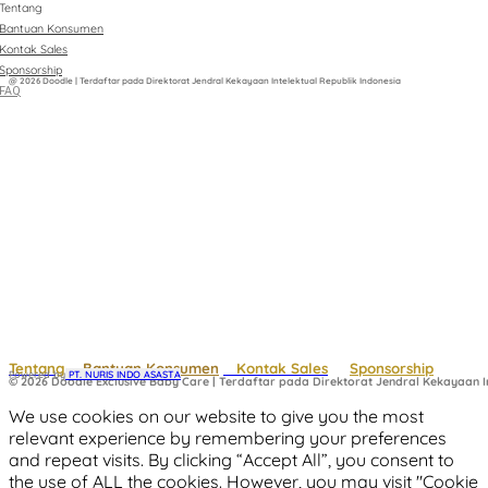
Tentang
Bantuan Konsumen
Kontak Sales
Sponsorship
@ 2026 Doodle | Terdaftar pada Direktorat Jendral Kekayaan Intelektual Republik Indonesia
FAQ
Tentang
Bantuan Konsumen
Kontak Sales
Sponsorship
Powered by
 PT. NURIS INDO ASASTA
© 2026 Doodle Exclusive Baby Care | Terdaftar pada Direktorat Jendral Kekayaan In
We use cookies on our website to give you the most
relevant experience by remembering your preferences
and repeat visits. By clicking “Accept All”, you consent to
the use of ALL the cookies. However, you may visit "Cookie