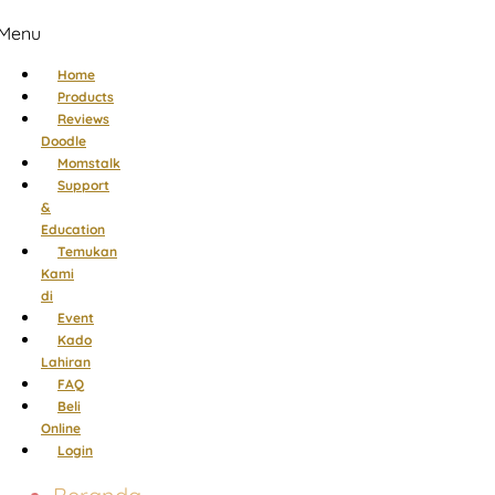
Menu
Home
Products
Reviews
Doodle
Momstalk
Support
&
Education
Temukan
Kami
di
Event
Kado
Lahiran
FAQ
Beli
Online
Login