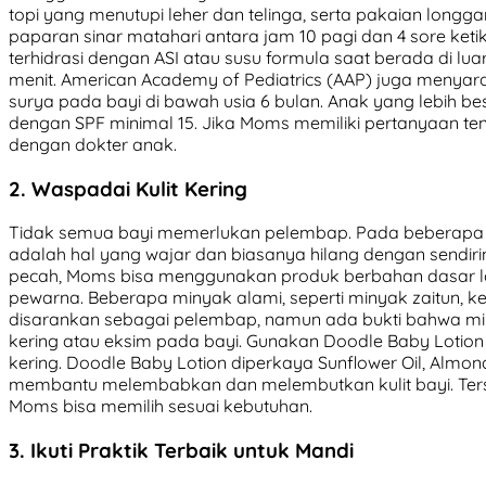
topi yang menutupi leher dan telinga, serta pakaian longga
paparan sinar matahari antara jam 10 pagi dan 4 sore ketik
terhidrasi dengan ASI atau susu formula saat berada di lua
menit. American Academy of Pediatrics (AAP) juga menyar
surya pada bayi di bawah usia 6 bulan. Anak yang lebih b
dengan SPF minimal 15. Jika Moms memiliki pertanyaan ten
dengan dokter anak.
2. Waspadai Kulit Kering
Tidak semua bayi memerlukan pelembap. Pada beberapa mi
adalah hal yang wajar dan biasanya hilang dengan sendiriny
pecah, Moms bisa menggunakan produk berbahan dasar l
pewarna. Beberapa minyak alami, seperti minyak zaitun, ke
disarankan sebagai pelembap, namun ada bukti bahwa miny
kering atau eksim pada bayi. Gunakan Doodle Baby Lotion unt
kering. Doodle Baby Lotion diperkaya Sunflower Oil, Almond
membantu melembabkan dan melembutkan kulit bayi. Ters
Moms bisa memilih sesuai kebutuhan.
3. Ikuti Praktik Terbaik untuk Mandi