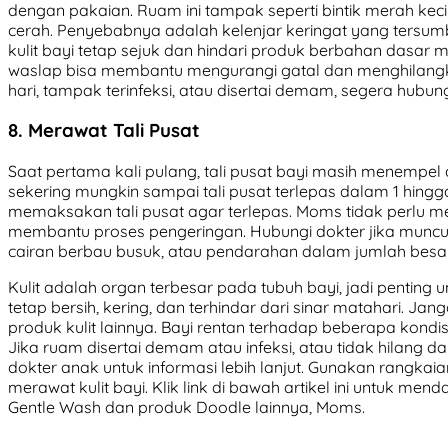
dengan pakaian. Ruam ini tampak seperti bintik merah kecil
cerah. Penyebabnya adalah kelenjar keringat yang tersu
kulit bayi tetap sejuk dan hindari produk berbahan dasar 
waslap bisa membantu mengurangi gatal dan menghilangk
hari, tampak terinfeksi, atau disertai demam, segera hubun
8. Merawat Tali Pusat
Saat pertama kali pulang, tali pusat bayi masih menempel 
sekering mungkin sampai tali pusat terlepas dalam 1 hin
memaksakan tali pusat agar terlepas. Moms tidak perlu
membantu proses pengeringan. Hubungi dokter jika munc
cairan berbau busuk, atau pendarahan dalam jumlah besar
Kulit adalah organ terbesar pada tubuh bayi, jadi penting 
tetap bersih, kering, dan terhindar dari sinar matahari.
produk kulit lainnya. Bayi rentan terhadap beberapa kondi
Jika ruam disertai demam atau infeksi, atau tidak hilang 
dokter anak untuk informasi lebih lanjut. Gunakan rangkai
merawat kulit bayi. Klik link di bawah artikel ini untuk m
Gentle Wash dan produk Doodle lainnya, Moms.