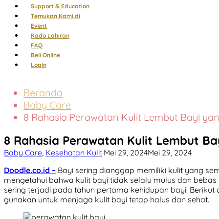
Support & Education
Temukan Kami di
Event
Kado Lahiran
FAQ
Beli Online
Login
Beranda
Baby Care
8 Rahasia Perawatan Kulit Lembut Bayi ya
8 Rahasia Perawatan Kulit Lembut Ba
Baby Care
,
Kesehatan Kulit
·
Mei 29, 2024
Mei 29, 2024
Doodle.co.id –
Bayi sering dianggap memiliki kulit yang se
mengetahui bahwa kulit bayi tidak selalu mulus dan bebas
sering terjadi pada tahun pertama kehidupan bayi. Beriku
gunakan untuk menjaga kulit bayi tetap halus dan sehat.