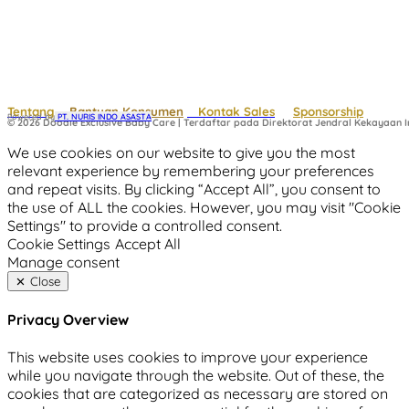
Tentang
Bantuan Konsumen
Kontak Sales
Sponsorship
Powered by
 PT. NURIS INDO ASASTA
© 2026 Doodle Exclusive Baby Care | Terdaftar pada Direktorat Jendral Kekayaan In
We use cookies on our website to give you the most
relevant experience by remembering your preferences
and repeat visits. By clicking “Accept All”, you consent to
the use of ALL the cookies. However, you may visit "Cookie
Settings" to provide a controlled consent.
Cookie Settings
Accept All
Manage consent
Close
Privacy Overview
This website uses cookies to improve your experience
while you navigate through the website. Out of these, the
cookies that are categorized as necessary are stored on