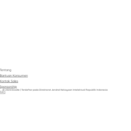
Tentang
Bantuan Konsumen
Kontak Sales
Sponsorship
@ 2026 Doodle | Terdaftar pada Direktorat Jendral Kekayaan Intelektual Republik Indonesia
FAQ