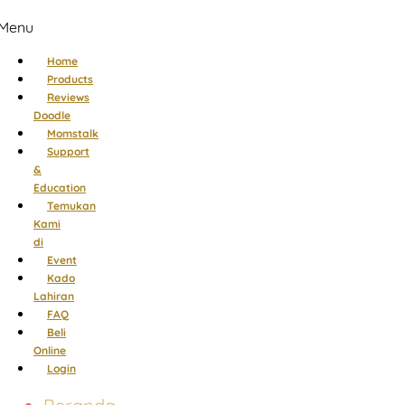
Menu
Home
Products
Reviews
Doodle
Momstalk
Support
&
Education
Temukan
Kami
di
Event
Kado
Lahiran
FAQ
Beli
Online
Login