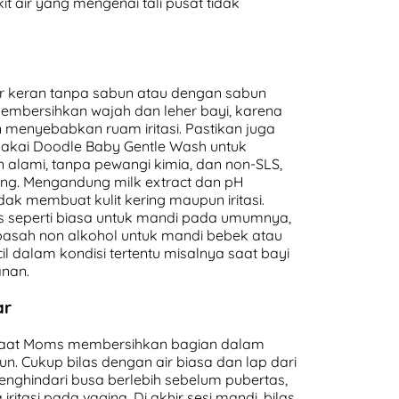
 air yang mengenai tali pusat tidak
r keran tanpa sabun atau dengan sabun
membersihkan wajah dan leher bayi, karena
 menyebabkan ruam iritasi. Pastikan juga
akai Doodle Baby Gentle Wash untuk
n alami, tanpa pewangi kimia, dan non-SLS,
ing. Mengandung milk extract dan pH
dak membuat kulit kering maupun iritasi.
s seperti biasa untuk mandi pada umumnya,
basah non alkohol untuk mandi bebek atau
l dalam kondisi tertentu misalnya saat bayi
anan.
ar
, saat Moms membersihkan bagian dalam
. Cukup bilas dengan air biasa dan lap dari
enghindari busa berlebih sebelum pubertas,
itasi pada vagina. Di akhir sesi mandi, bilas