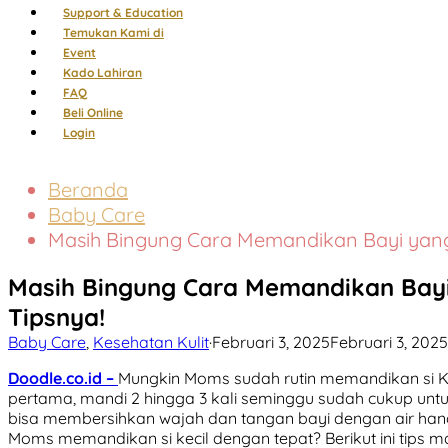
Support & Education
Temukan Kami di
Event
Kado Lahiran
FAQ
Beli Online
Login
Beranda
Baby Care
Masih Bingung Cara Memandikan Bayi yang 
Masih Bingung Cara Memandikan Bayi
Tipsnya!
Baby Care
,
Kesehatan Kulit
·
Februari 3, 2025
Februari 3, 2025
Doodle.co.id –
Mungkin Moms sudah rutin memandikan si Kec
pertama, mandi 2 hingga 3 kali seminggu sudah cukup un
bisa membersihkan wajah dan tangan bayi dengan air hangat
Moms memandikan si kecil dengan tepat? Berikut ini tips ma