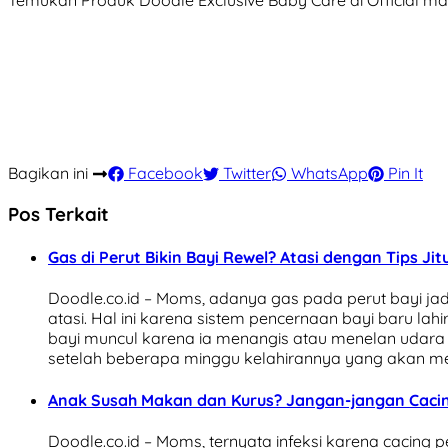
Temukan Produk Doodle Exclusive Baby Care di Official m
Bagikan ini
Facebook
Twitter
WhatsApp
Pin It
Pos Terkait
Gas di Perut Bikin Bayi Rewel? Atasi dengan Tips Ji
Doodle.co.id – Moms, adanya gas pada perut bayi j
atasi. Hal ini karena sistem pencernaan bayi baru lah
bayi muncul karena ia menangis atau menelan udara ke
setelah beberapa minggu kelahirannya yang akan m
Anak Susah Makan dan Kurus? Jangan-jangan Cacin
Doodle.co.id – Moms, ternyata infeksi karena cacing 