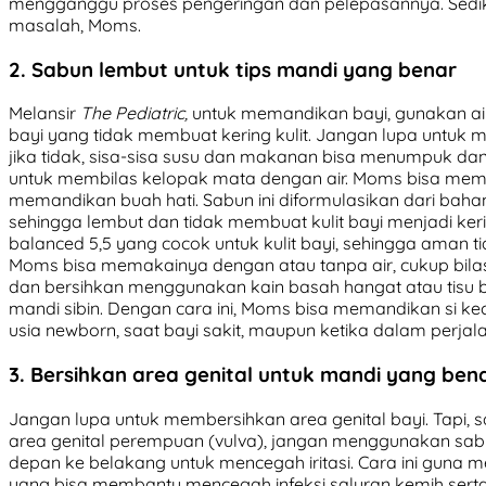
mengganggu proses pengeringan dan pelepasannya. Sedikit
masalah, Moms.
2. Sabun lembut untuk tips mandi yang benar
Melansir
The Pediatric,
untuk memandikan bayi, gunakan ai
bayi yang tidak membuat kering kulit. Jangan lupa untuk 
jika tidak, sisa-sisa susu dan makanan bisa menumpuk dan
untuk membilas kelopak mata dengan air. Moms bisa mem
memandikan buah hati. Sabun ini diformulasikan dari baha
sehingga lembut dan tidak membuat kulit bayi menjadi ker
balanced 5,5 yang cocok untuk kulit bayi, sehingga aman ti
Moms bisa memakainya dengan atau tanpa air, cukup bila
dan bersihkan menggunakan kain basah hangat atau tisu 
mandi sibin. Dengan cara ini, Moms bisa memandikan si keci
usia newborn, saat bayi sakit, maupun ketika dalam perjal
3. Bersihkan area genital untuk mandi yang ben
Jangan lupa untuk membersihkan area genital bayi. Tapi
area genital perempuan (vulva), jangan menggunakan sabun
depan ke belakang untuk mencegah iritasi. Cara ini guna m
yang bisa membantu mencegah infeksi saluran kemih serta ir