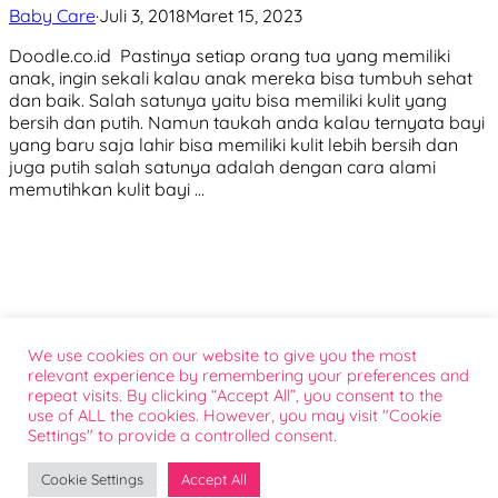
Baby Care
·
Juli 3, 2018
Maret 15, 2023
Doodle.co.id Pastinya setiap orang tua yang memiliki
anak, ingin sekali kalau anak mereka bisa tumbuh sehat
dan baik. Salah satunya yaitu bisa memiliki kulit yang
bersih dan putih. Namun taukah anda kalau ternyata bayi
yang baru saja lahir bisa memiliki kulit lebih bersih dan
juga putih salah satunya adalah dengan cara alami
memutihkan kulit bayi …
We use cookies on our website to give you the most
Tentang
relevant experience by remembering your preferences and
Bantuan Konsumen
repeat visits. By clicking “Accept All”, you consent to the
Kontak Sales
use of ALL the cookies. However, you may visit "Cookie
Settings" to provide a controlled consent.
Sponsorship
FAQ
@ 2026 Doodle | Terdaftar pada Direktorat Jendral Kekayaan Intelektual Republik Indonesia
Cookie Settings
Accept All