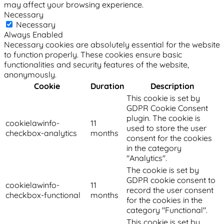
may affect your browsing experience.
Necessary
Necessary
Always Enabled
Necessary cookies are absolutely essential for the website
to function properly. These cookies ensure basic
functionalities and security features of the website,
anonymously.
Cookie
Duration
Description
This cookie is set by
GDPR Cookie Consent
plugin. The cookie is
cookielawinfo-
11
used to store the user
checkbox-analytics
months
consent for the cookies
in the category
"Analytics".
The cookie is set by
GDPR cookie consent to
cookielawinfo-
11
record the user consent
checkbox-functional
months
for the cookies in the
category "Functional".
This cookie is set by