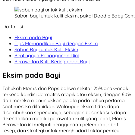
Sabun bayi untuk kulit eksim, pakai Doodle Baby Gen
Daftar Isi
Eksim pada Bayi
Tips Memandikan Bayi dengan Eksim
Sabun Bayi untuk Kulit Eksim
Pentingnya Penanganan Dini
Perawatan Kulit Kering pada Bayi
Eksim pada Bayi
Tahukah Moms dan Paps bahwa sekitar 25% anak-anak
terkena kondisi dermatitis atopik atau eksim, dengan 60%
dari mereka menunjukkan gejala pada tahun pertama
saat mereka dilahirkan. Walaupun eksim tidak dapat
disembuhkan sepenuhnya, sebagian besar kasus dapat
dikendalikan melalui perawatan kulit yang tepat, Moms.
Perawatan ini meliputi penggunaan pelembab, obat
resep, dan strategi untuk menghindari faktor pemicu