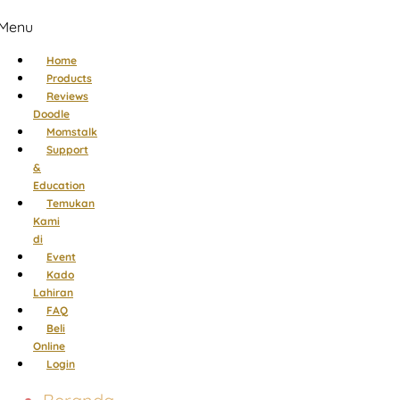
Menu
Home
Products
Reviews
Doodle
Momstalk
Support
&
Education
Temukan
Kami
di
Event
Kado
Lahiran
FAQ
Beli
Online
Login