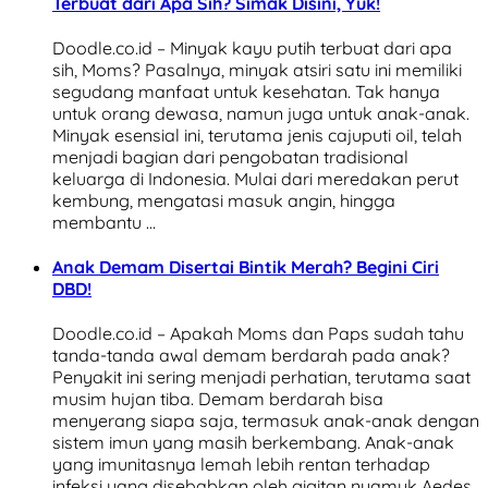
Terbuat dari Apa Sih? Simak Disini, Yuk!
Doodle.co.id – Minyak kayu putih terbuat dari apa
sih, Moms? Pasalnya, minyak atsiri satu ini memiliki
segudang manfaat untuk kesehatan. Tak hanya
untuk orang dewasa, namun juga untuk anak-anak.
Minyak esensial ini, terutama jenis cajuputi oil, telah
menjadi bagian dari pengobatan tradisional
keluarga di Indonesia. Mulai dari meredakan perut
kembung, mengatasi masuk angin, hingga
membantu …
Anak Demam Disertai Bintik Merah? Begini Ciri
DBD!
Doodle.co.id – Apakah Moms dan Paps sudah tahu
tanda-tanda awal demam berdarah pada anak?
Penyakit ini sering menjadi perhatian, terutama saat
musim hujan tiba. Demam berdarah bisa
menyerang siapa saja, termasuk anak-anak dengan
sistem imun yang masih berkembang. Anak-anak
yang imunitasnya lemah lebih rentan terhadap
infeksi yang disebabkan oleh gigitan nyamuk Aedes