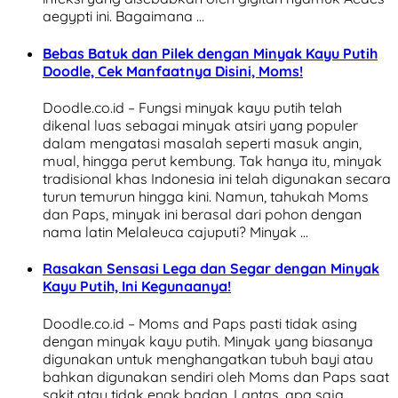
aegypti ini. Bagaimana …
Bebas Batuk dan Pilek dengan Minyak Kayu Putih
Doodle, Cek Manfaatnya Disini, Moms!
Doodle.co.id – Fungsi minyak kayu putih telah
dikenal luas sebagai minyak atsiri yang populer
dalam mengatasi masalah seperti masuk angin,
mual, hingga perut kembung. Tak hanya itu, minyak
tradisional khas Indonesia ini telah digunakan secara
turun temurun hingga kini. Namun, tahukah Moms
dan Paps, minyak ini berasal dari pohon dengan
nama latin Melaleuca cajuputi? Minyak …
Rasakan Sensasi Lega dan Segar dengan Minyak
Kayu Putih, Ini Kegunaanya!
Doodle.co.id – Moms and Paps pasti tidak asing
dengan minyak kayu putih. Minyak yang biasanya
digunakan untuk menghangatkan tubuh bayi atau
bahkan digunakan sendiri oleh Moms dan Paps saat
sakit atau tidak enak badan. Lantas, apa saja