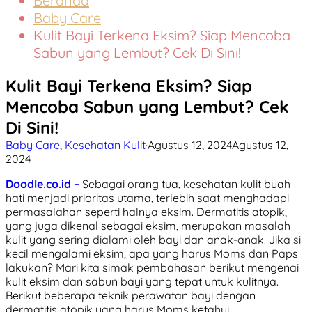
Beranda
Baby Care
Kulit Bayi Terkena Eksim? Siap Mencoba
Sabun yang Lembut? Cek Di Sini!
Kulit Bayi Terkena Eksim? Siap
Mencoba Sabun yang Lembut? Cek
Di Sini!
Baby Care
,
Kesehatan Kulit
·
Agustus 12, 2024
Agustus 12,
2024
Doodle.co.id –
Sebagai orang tua, kesehatan kulit buah
hati menjadi prioritas utama, terlebih saat menghadapi
permasalahan seperti halnya eksim. Dermatitis atopik,
yang juga dikenal sebagai eksim, merupakan masalah
kulit yang sering dialami oleh bayi dan anak-anak. Jika si
kecil mengalami eksim, apa yang harus Moms dan Paps
lakukan? Mari kita simak pembahasan berikut mengenai
kulit eksim dan sabun bayi yang tepat untuk kulitnya.
Berikut beberapa teknik perawatan bayi dengan
dermatitis atopik yang harus Moms ketahui.