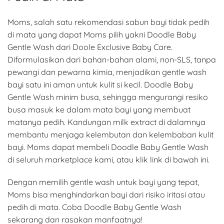
Moms, salah satu rekomendasi sabun bayi tidak pedih
di mata yang dapat Moms pilih yakni Doodle Baby
Gentle Wash dari Doole Exclusive Baby Care.
Diformulasikan dari bahan-bahan alami, non-SLS, tanpa
pewangi dan pewarna kimia, menjadikan gentle wash
bayi satu ini aman untuk kulit si kecil. Doodle Baby
Gentle Wash minim busa, sehingga mengurangi resiko
busa masuk ke dalam mata bayi yang membuat
matanya pedih. Kandungan milk extract di dalamnya
membantu menjaga kelembutan dan kelembaban kulit
bayi. Moms dapat membeli Doodle Baby Gentle Wash
di seluruh marketplace kami, atau klik link di bawah ini.
Dengan memilih gentle wash untuk bayi yang tepat,
Moms bisa menghindarkan bayi dari risiko iritasi atau
pedih di mata. Coba Doodle Baby Gentle Wash
sekarang dan rasakan manfaatnya!