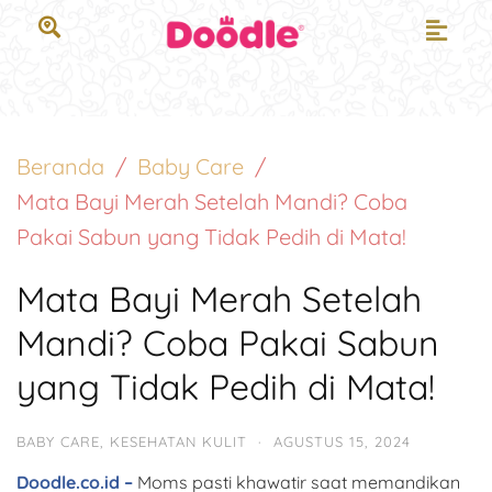
Beranda
Baby Care
Mata Bayi Merah Setelah Mandi? Coba
Pakai Sabun yang Tidak Pedih di Mata!
Mata Bayi Merah Setelah
Mandi? Coba Pakai Sabun
yang Tidak Pedih di Mata!
BABY CARE
,
KESEHATAN KULIT
·
AGUSTUS 15, 2024
Doodle.co.id –
Moms pasti khawatir saat memandikan