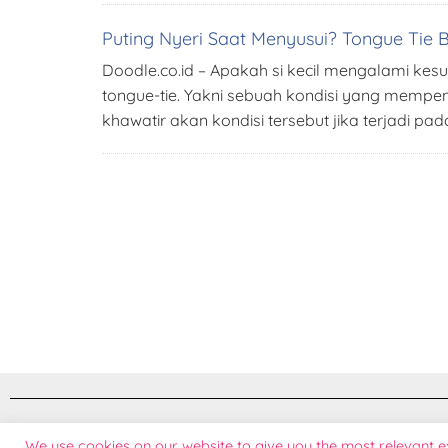
Puting Nyeri Saat Menyusui? Tongue Tie Bi
Doodle.co.id – Apakah si kecil mengalami k
tongue-tie. Yakni sebuah kondisi yang mempe
khawatir akan kondisi tersebut jika terjadi p
© 2026 Doodle Exclusive Baby Care | Terdaftar pada Direktorat Jendral Kekayaan Intelek
We use cookies on our website to give you the most relevant 