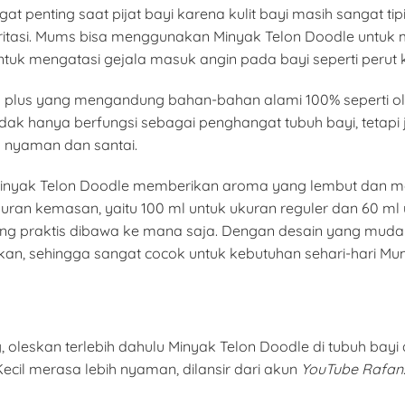
ngat penting saat pijat bayi karena kulit bayi masih sangat 
 iritasi. Mums bisa menggunakan Minyak Telon Doodle untu
untuk mengatasi gejala masuk angin pada bayi seperti perut
plus yang mengandung bahan-bahan alami 100% seperti ole
idak hanya berfungsi sebagai penghangat tubuh bayi, tetap
 nyaman dan santai.
, Minyak Telon Doodle memberikan aroma yang lembut dan 
ukuran kemasan, yaitu 100 ml untuk ukuran reguler dan 60 ml
ang praktis dibawa ke mana saja. Dengan desain yang mudah d
kan, sehingga sangat cocok untuk kebutuhan sehari-hari Mu
leskan terlebih dahulu Minyak Telon Doodle di tubuh bayi at
Kecil merasa lebih nyaman, dilansir dari akun
YouTube Rafan