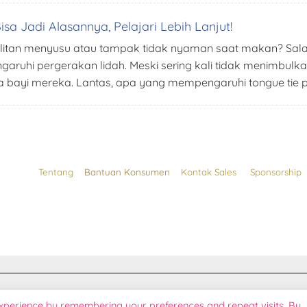
sa Jadi Alasannya, Pelajari Lebih Lanjut!
esulitan menyusu atau tampak tidak nyaman saat makan? Sa
ngaruhi pergerakan lidah. Meski sering kali tidak menimb
ada bayi mereka. Lantas, apa yang mempengaruhi tongue tie 
Tentang
Bantuan Konsumen
Kontak Sales
Sponsorship
tual Republik Indonesia.
experience by remembering your preferences and repeat visits. By