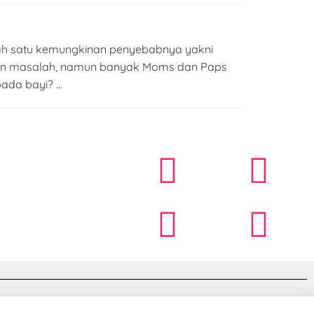
lah satu kemungkinan penyebabnya yakni
ulkan masalah, namun banyak Moms dan Paps
pada bayi? …
Powered by
 PT. NURIS INDO 