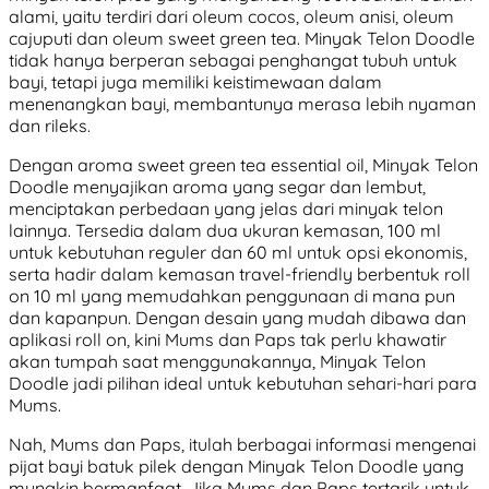
alami, yaitu terdiri dari oleum cocos, oleum anisi, oleum
cajuputi dan oleum sweet green tea. Minyak Telon Doodle
tidak hanya berperan sebagai penghangat tubuh untuk
bayi, tetapi juga memiliki keistimewaan dalam
menenangkan bayi, membantunya merasa lebih nyaman
dan rileks.
Dengan aroma sweet green tea essential oil, Minyak Telon
Doodle menyajikan aroma yang segar dan lembut,
menciptakan perbedaan yang jelas dari minyak telon
lainnya. Tersedia dalam dua ukuran kemasan, 100 ml
untuk kebutuhan reguler dan 60 ml untuk opsi ekonomis,
serta hadir dalam kemasan travel-friendly berbentuk roll
on 10 ml yang memudahkan penggunaan di mana pun
dan kapanpun. Dengan desain yang mudah dibawa dan
aplikasi roll on, kini Mums dan Paps tak perlu khawatir
akan tumpah saat menggunakannya, Minyak Telon
Doodle jadi pilihan ideal untuk kebutuhan sehari-hari para
Mums.
Nah, Mums dan Paps, itulah berbagai informasi mengenai
pijat bayi batuk pilek dengan Minyak Telon Doodle yang
mungkin bermanfaat. Jika Mums dan Paps tertarik untuk