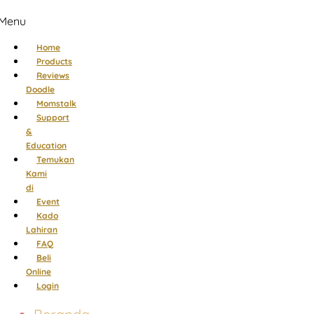
Menu
Home
Products
Reviews
Doodle
Momstalk
Support
&
Education
Temukan
Kami
di
Event
Kado
Lahiran
FAQ
Beli
Online
Login