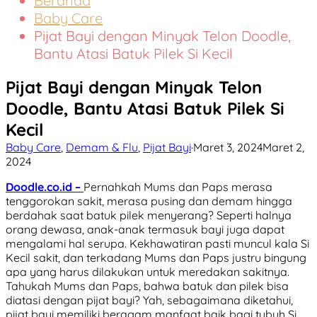
Beranda
Baby Care
Pijat Bayi dengan Minyak Telon Doodle,
Bantu Atasi Batuk Pilek Si Kecil
Pijat Bayi dengan Minyak Telon
Doodle, Bantu Atasi Batuk Pilek Si
Kecil
Baby Care
,
Demam & Flu
,
Pijat Bayi
·
Maret 3, 2024
Maret 2,
2024
Doodle.co.id –
Pernahkah Mums dan Paps merasa
tenggorokan sakit, merasa pusing dan demam hingga
berdahak saat batuk pilek menyerang? Seperti halnya
orang dewasa, anak-anak termasuk bayi juga dapat
mengalami hal serupa. Kekhawatiran pasti muncul kala Si
Kecil sakit, dan terkadang Mums dan Paps justru bingung
apa yang harus dilakukan untuk meredakan sakitnya.
Tahukah Mums dan Paps, bahwa batuk dan pilek bisa
diatasi dengan pijat bayi? Yah, sebagaimana diketahui,
pijat bayi memiliki beragam manfaat baik bagi tubuh Si