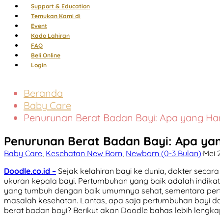
Support & Education
Temukan Kami di
Event
Kado Lahiran
FAQ
Beli Online
Login
Beranda
Baby Care
Penurunan Berat Badan Bayi: Apa yang Ha
Penurunan Berat Badan Bayi: Apa ya
Baby Care
,
Kesehatan New Born
,
Newborn (0-3 Bulan)
·
Mei 
Doodle.co.id –
Sejak kelahiran bayi ke dunia, dokter secar
ukuran kepala bayi. Pertumbuhan yang baik adalah indikat
yang tumbuh dengan baik umumnya sehat, sementara pe
masalah kesehatan. Lantas, apa saja pertumbuhan bayi
berat badan bayi? Berikut akan Doodle bahas lebih lengka