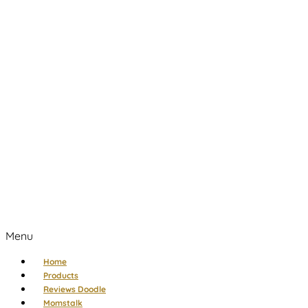
Menu
Home
Products
Reviews Doodle
Momstalk