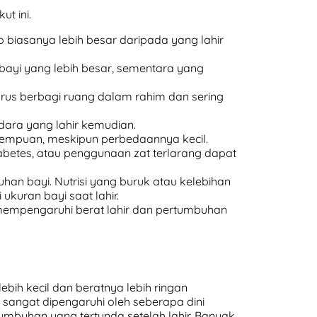
t ini.
o biasanya lebih besar daripada yang lahir
 bayi yang lebih besar, sementara yang
harus berbagi ruang dalam rahim dan sering
dara yang lahir kemudian.
erempuan, meskipun perbedaannya kecil.
diabetes, atau penggunaan zat terlarang dapat
an bayi. Nutrisi yang buruk atau kelebihan
uran bayi saat lahir.
t mempengaruhi berat lahir dan pertumbuhan
h kecil dan beratnya lebih ringan
 sangat dipengaruhi oleh seberapa dini
tumbuhan yang tertunda setelah lahir. Banyak