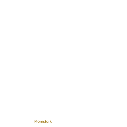
Momstalk