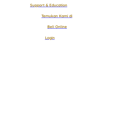
Support & Education
Temukan Kami di
Beli Online
Login