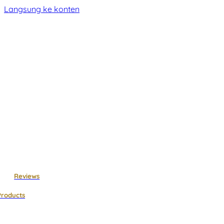
Langsung ke konten
Reviews
Products