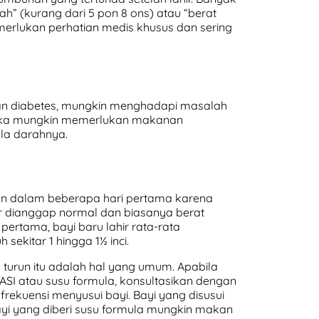
ah” (kurang dari 5 pon 8 ons) atau “berat
emerlukan perhatian medis khusus dan sering
ngan diabetes, mungkin menghadapi masalah
ereka mungkin memerlukan makanan
la darahnya.
an dalam beberapa hari pertama karena
hir dianggap normal dan biasanya berat
rtama, bayi baru lahir rata-rata
sekitar 1 hingga 1½ inci.
turun itu adalah hal yang umum. Apabila
SI atau susu formula, konsultasikan dengan
ekuensi menyusui bayi. Bayi yang disusui
ayi yang diberi susu formula mungkin makan