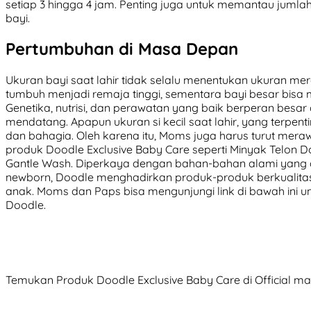
setiap 3 hingga 4 jam. Penting juga untuk memantau jumla
bayi.
Pertumbuhan di Masa Depan
Ukuran bayi saat lahir tidak selalu menentukan ukuran me
tumbuh menjadi remaja tinggi, sementara bayi besar bisa 
Genetika, nutrisi, dan perawatan yang baik berperan besa
mendatang. Apapun ukuran si kecil saat lahir, yang terpe
dan bahagia. Oleh karena itu, Moms juga harus turut merawa
produk Doodle Exclusive Baby Care seperti Minyak Telon 
Gantle Wash. Diperkaya dengan bahan-bahan alami yang am
newborn, Doodle menghadirkan produk-produk berkualita
anak. Moms dan Paps bisa mengunjungi link di bawah ini
Doodle.
Temukan Produk Doodle Exclusive Baby Care di Official m