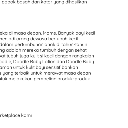
h popok basah dan kotor yang dihasilkan
reka di masa depan, Moms. Banyak bayi kecil
menjadi orang dewasa bertubuh kecil.
r dalam pertumbuhan anak di tahun-tahun
nting adalah mereka tumbuh dengan sehat
t tubuh juga kulit si kecil dengan rangkaian
Doodle, Doodle Baby Lotion dan Doodle Baby
an untuk kulit bayi sensitif bahkan
s yang terbaik untuk merawat masa depan
 untuk melakukan pembelian produk-produk
arketplace kami