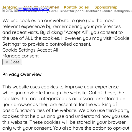
Tentang
Bantuan Konsumen
Kontak Sales
Sponsorship
Powered by
 PT. NURIS INDO ASASTA
© 2026 Doodle Exclusive Baby Care | Terdaftar pada Direktorat Jendral Kekayaan In
We use cookies on our website to give you the most
relevant experience by remembering your preferences
and repeat visits. By clicking “Accept All”, you consent to
the use of ALL the cookies. However, you may visit "Cookie
Settings" to provide a controlled consent.
Cookie Settings
Accept All
Manage consent
Close
Privacy Overview
This website uses cookies to improve your experience
while you navigate through the website. Out of these, the
cookies that are categorized as necessary are stored on
your browser as they are essential for the working of
basic functionalities of the website. We also use third-party
cookies that help us analyze and understand how you use
this website. These cookies will be stored in your browser
only with your consent. You also have the option to opt-out