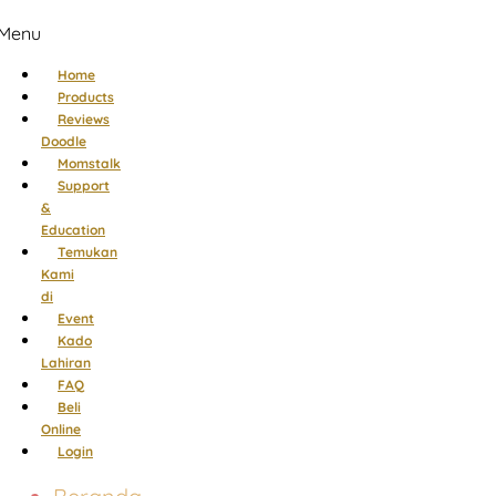
Menu
Home
Products
Reviews
Doodle
Momstalk
Support
&
Education
Temukan
Kami
di
Event
Kado
Lahiran
FAQ
Beli
Online
Login