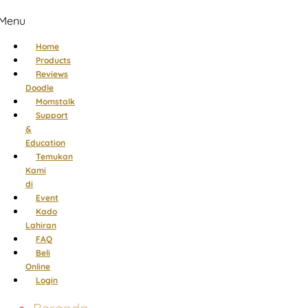
Menu
Home
Products
Reviews
Doodle
Momstalk
Support
&
Education
Temukan
Kami
di
Event
Kado
Lahiran
FAQ
Beli
Online
Login