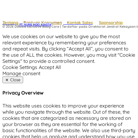
Tentang
Bantuan Konsumen
Kontak Sales
Sponsorship
Powered by
 PT. NURIS INDO ASASTA
© 2026 Doodle Exclusive Baby Care | Terdaftar pada Direktorat Jendral Kekayaan In
We use cookies on our website to give you the most
relevant experience by remembering your preferences
and repeat visits. By clicking “Accept All”, you consent to
the use of ALL the cookies. However, you may visit "Cookie
Settings" to provide a controlled consent.
Cookie Settings
Accept All
Manage consent
Close
Privacy Overview
This website uses cookies to improve your experience
while you navigate through the website. Out of these, the
cookies that are categorized as necessary are stored on
your browser as they are essential for the working of
basic functionalities of the website. We also use third-party
cookies that help us analyze and understand how you use