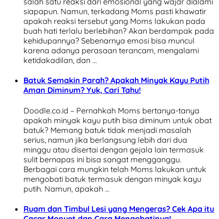
salah satu reaksi dari emosional yang wajar dialami
siapapun. Namun, terkadang Moms pasti khawatir
apakah reaksi tersebut yang Moms lakukan pada
buah hati terlalu berlebihan? Akan berdampak pada
kehidupannya? Sebenarnya emosi bisa muncul
karena adanya perasaan terancam, mengalami
ketidakadilan, dan …
Batuk Semakin Parah? Apakah Minyak Kayu Putih
Aman Diminum? Yuk, Cari Tahu!
Doodle.co.id – Pernahkah Moms bertanya-tanya
apakah minyak kayu putih bisa diminum untuk obat
batuk? Memang batuk tidak menjadi masalah
serius, namun jika berlangsung lebih dari dua
minggu atau disertai dengan gejala lain termasuk
sulit bernapas ini bisa sangat mengganggu.
Berbagai cara mungkin telah Moms lakukan untuk
mengobati batuk termasuk dengan minyak kayu
putih. Namun, apakah …
Ruam dan Timbul Lesi yang Mengeras? Cek Apa itu
Cacar Monyet dan Cara Mengobatinya!