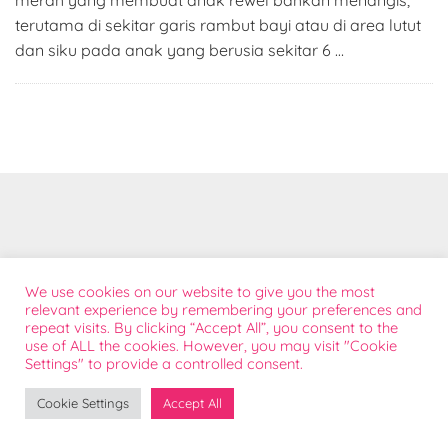
merah yang membuat anak rewel bahkan menangis,
terutama di sekitar garis rambut bayi atau di area lutut
dan siku pada anak yang berusia sekitar 6 …
Tentang
We use cookies on our website to give you the most
Bantuan Konsumen
relevant experience by remembering your preferences and
repeat visits. By clicking “Accept All”, you consent to the
Kontak Sales
use of ALL the cookies. However, you may visit "Cookie
Sponsorship
Settings" to provide a controlled consent.
FAQ
Cookie Settings
Accept All
@ 2026 Doodle | Terdaftar pada Direktorat Jendral Kekayaan Intelektual Republik Indonesia