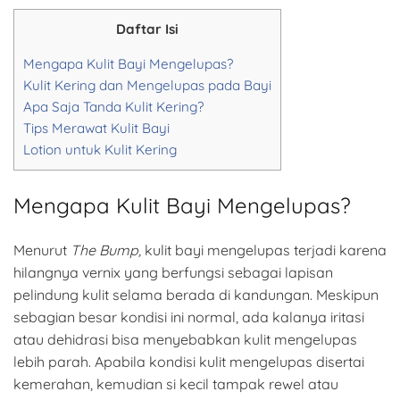
Daftar Isi
Mengapa Kulit Bayi Mengelupas?
Kulit Kering dan Mengelupas pada Bayi
Apa Saja Tanda Kulit Kering?
Tips Merawat Kulit Bayi
Lotion untuk Kulit Kering
Mengapa Kulit Bayi Mengelupas?
Menurut
The Bump,
kulit bayi mengelupas terjadi karena
hilangnya vernix yang berfungsi sebagai lapisan
pelindung kulit selama berada di kandungan. Meskipun
sebagian besar kondisi ini normal, ada kalanya iritasi
atau dehidrasi bisa menyebabkan kulit mengelupas
lebih parah. Apabila kondisi kulit mengelupas disertai
kemerahan, kemudian si kecil tampak rewel atau