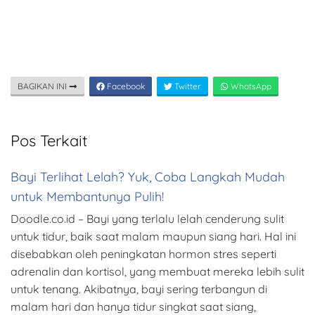
BAGIKAN INI
Facebook
Twitter
WhatsApp
Pos Terkait
Bayi Terlihat Lelah? Yuk, Coba Langkah Mudah
untuk Membantunya Pulih!
Doodle.co.id – Bayi yang terlalu lelah cenderung sulit
untuk tidur, baik saat malam maupun siang hari. Hal ini
disebabkan oleh peningkatan hormon stres seperti
adrenalin dan kortisol, yang membuat mereka lebih sulit
untuk tenang. Akibatnya, bayi sering terbangun di
malam hari dan hanya tidur singkat saat siang,