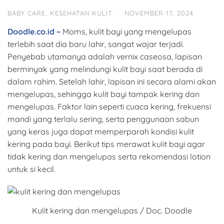
BABY CARE
,
KESEHATAN KULIT
·
NOVEMBER 17, 2024
Doodle.co.id –
Moms, kulit bayi yang mengelupas
terlebih saat dia baru lahir, sangat wajar terjadi.
Penyebab utamanya adalah vernix caseosa, lapisan
berminyak yang melindungi kulit bayi saat berada di
dalam rahim. Setelah lahir, lapisan ini secara alami akan
mengelupas, sehingga kulit bayi tampak kering dan
mengelupas. Faktor lain seperti cuaca kering, frekuensi
mandi yang terlalu sering, serta penggunaan sabun
yang keras juga dapat memperparah kondisi kulit
kering pada bayi. Berikut tips merawat kulit bayi agar
tidak kering dan mengelupas serta rekomendasi lotion
untuk si kecil.
Kulit kering dan mengelupas / Doc. Doodle