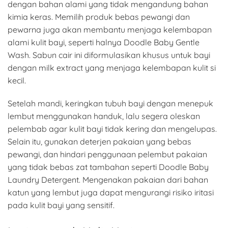
dengan bahan alami yang tidak mengandung bahan
kimia keras. Memilih produk bebas pewangi dan
pewarna juga akan membantu menjaga kelembapan
alami kulit bayi, seperti halnya Doodle Baby Gentle
Wash. Sabun cair ini diformulasikan khusus untuk bayi
dengan milk extract yang menjaga kelembapan kulit si
kecil.
Setelah mandi, keringkan tubuh bayi dengan menepuk
lembut menggunakan handuk, lalu segera oleskan
pelembab agar kulit bayi tidak kering dan mengelupas.
Selain itu, gunakan deterjen pakaian yang bebas
pewangi, dan hindari penggunaan pelembut pakaian
yang tidak bebas zat tambahan seperti Doodle Baby
Laundry Detergent. Mengenakan pakaian dari bahan
katun yang lembut juga dapat mengurangi risiko iritasi
pada kulit bayi yang sensitif.