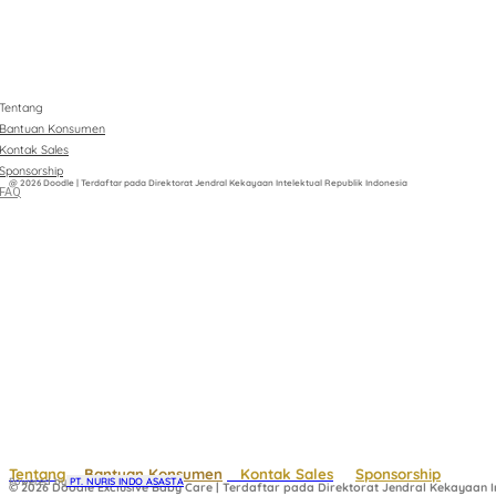
Tentang
Bantuan Konsumen
Kontak Sales
Sponsorship
@ 2026 Doodle | Terdaftar pada Direktorat Jendral Kekayaan Intelektual Republik Indonesia
FAQ
Tentang
Bantuan Konsumen
Kontak Sales
Sponsorship
Powered by
 PT. NURIS INDO ASASTA
© 2026 Doodle Exclusive Baby Care | Terdaftar pada Direktorat Jendral Kekayaan In