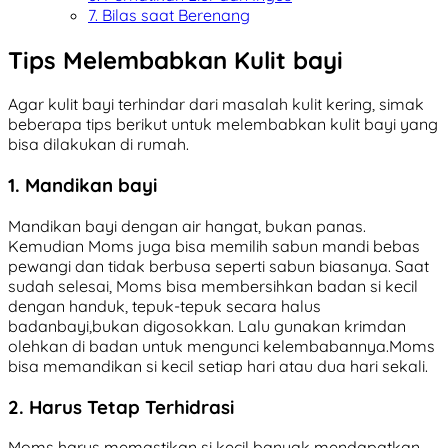
7. Bilas saat Berenang
Tips Melembabkan Kulit bayi
Agar kulit bayi terhindar dari masalah kulit kering, simak
beberapa tips berikut untuk melembabkan kulit bayi yang
bisa dilakukan di rumah.
1. Mandikan bayi
Mandikan bayi dengan air hangat, bukan panas.
Kemudian Moms juga bisa memilih sabun mandi bebas
pewangi dan tidak berbusa seperti sabun biasanya. Saat
sudah selesai, Moms bisa membersihkan badan si kecil
dengan handuk, tepuk-tepuk secara halus
badanbayi,bukan digosokkan. Lalu gunakan krimdan
olehkan di badan untuk mengunci kelembabannya.Moms
bisa memandikan si kecil setiap hari atau dua hari sekali.
2. Harus Tetap Terhidrasi
Moms harus memastikan si kecil banyak mendapatkan