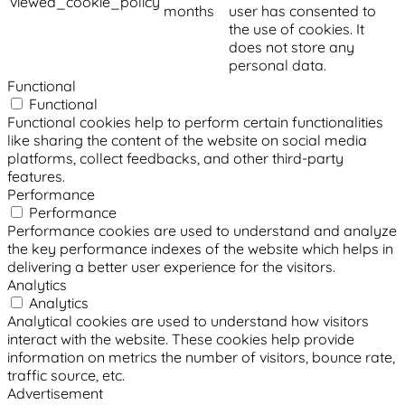
viewed_cookie_policy
months
user has consented to
the use of cookies. It
does not store any
personal data.
Functional
Functional
Functional cookies help to perform certain functionalities
like sharing the content of the website on social media
platforms, collect feedbacks, and other third-party
features.
Performance
Performance
Performance cookies are used to understand and analyze
the key performance indexes of the website which helps in
delivering a better user experience for the visitors.
Analytics
Analytics
Analytical cookies are used to understand how visitors
interact with the website. These cookies help provide
information on metrics the number of visitors, bounce rate,
traffic source, etc.
Advertisement