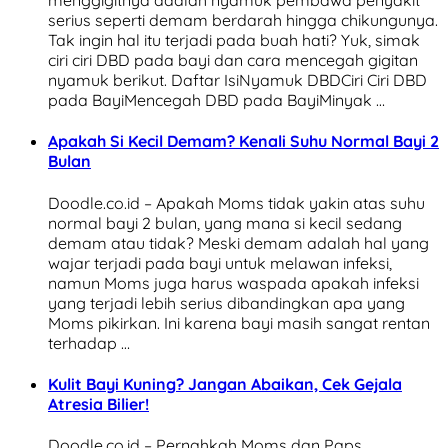
menggigitnya adalah nyamuk pembawa penyakit
serius seperti demam berdarah hingga chikungunya.
Tak ingin hal itu terjadi pada buah hati? Yuk, simak
ciri ciri DBD pada bayi dan cara mencegah gigitan
nyamuk berikut. Daftar IsiNyamuk DBDCiri Ciri DBD
pada BayiMencegah DBD pada BayiMinyak …
Apakah Si Kecil Demam? Kenali Suhu Normal Bayi 2
Bulan
Doodle.co.id – Apakah Moms tidak yakin atas suhu
normal bayi 2 bulan, yang mana si kecil sedang
demam atau tidak? Meski demam adalah hal yang
wajar terjadi pada bayi untuk melawan infeksi,
namun Moms juga harus waspada apakah infeksi
yang terjadi lebih serius dibandingkan apa yang
Moms pikirkan. Ini karena bayi masih sangat rentan
terhadap …
Kulit Bayi Kuning? Jangan Abaikan, Cek Gejala
Atresia Bilier!
Doodle.co.id – Pernahkah Moms dan Paps