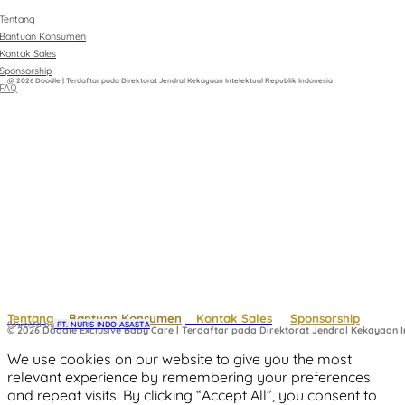
Tentang
Bantuan Konsumen
Kontak Sales
Sponsorship
@ 2026 Doodle | Terdaftar pada Direktorat Jendral Kekayaan Intelektual Republik Indonesia
FAQ
Tentang
Bantuan Konsumen
Kontak Sales
Sponsorship
Powered by
 PT. NURIS INDO ASASTA
© 2026 Doodle Exclusive Baby Care | Terdaftar pada Direktorat Jendral Kekayaan In
We use cookies on our website to give you the most
relevant experience by remembering your preferences
and repeat visits. By clicking “Accept All”, you consent to