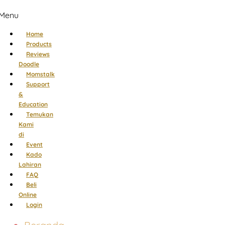
Menu
Home
Products
Reviews
Doodle
Momstalk
Support
&
Education
Temukan
Kami
di
Event
Kado
Lahiran
FAQ
Beli
Online
Login