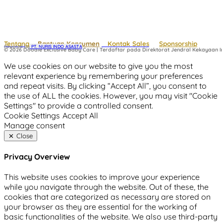
Tentang
Bantuan Konsumen
Kontak Sales
Sponsorship
Powered by
 PT. NURIS INDO ASASTA
© 2026 Doodle Exclusive Baby Care | Terdaftar pada Direktorat Jendral Kekayaan In
We use cookies on our website to give you the most
relevant experience by remembering your preferences
and repeat visits. By clicking “Accept All”, you consent to
the use of ALL the cookies. However, you may visit "Cookie
Settings" to provide a controlled consent.
Cookie Settings
Accept All
Manage consent
Close
Privacy Overview
This website uses cookies to improve your experience
while you navigate through the website. Out of these, the
cookies that are categorized as necessary are stored on
your browser as they are essential for the working of
basic functionalities of the website. We also use third-party