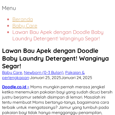
Menu
Beranda
Baby Care
Lawan Bau Apek dengan Doodle Baby
Laundry Detergent! Wanginya Segar!
Lawan Bau Apek dengan Doodle
Baby Laundry Detergent! Wanginya
Segar!
Baby Care
,
Newborn (0-3 Bulan)
,
Pakaian &
perlengkapan
·
Januari 25, 2025
Januari 24, 2025
Doodle.co.id –
Moms mungkin pernah merasa jengkel
ketika menemukan pakaian bayi yang sudah dicuci bersih
justru berjamur setelah disimpan di lemari. Masalah ini
tentu membuat Moms bertanya-tanya, bagaimana cara
terbaik untuk mengatasinya? Jamur yang tumbuh pada
pakaian bayi tidak hanya mengganggu penampilan,