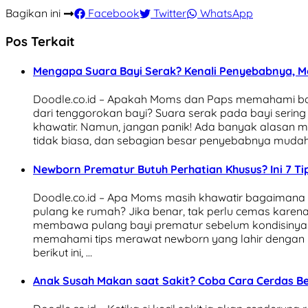
Bagikan ini
Facebook
Twitter
WhatsApp
Pos Terkait
Mengapa Suara Bayi Serak? Kenali Penyebabnya, 
Doodle.co.id – Apakah Moms dan Paps memahami bag
dari tenggorokan bayi? Suara serak pada bayi serin
khawatir. Namun, jangan panik! Ada banyak alasan 
tidak biasa, dan sebagian besar penyebabnya mudah dia
Newborn Prematur Butuh Perhatian Khusus? Ini 7 T
Doodle.co.id – Apa Moms masih khawatir bagaimana
pulang ke rumah? Jika benar, tak perlu cemas karen
membawa pulang bayi prematur sebelum kondisinya 
memahami tips merawat newborn yang lahir dengan p
berikut ini, …
Anak Susah Makan saat Sakit? Coba Cara Cerdas Be