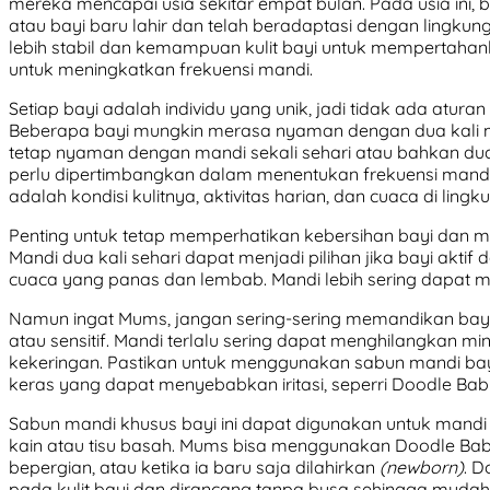
mereka mencapai usia sekitar empat bulan. Pada usia ini, 
atau bayi baru lahir dan telah beradaptasi dengan lingkun
lebih stabil dan kemampuan kulit bayi untuk mempertaha
untuk meningkatkan frekuensi mandi.
Setiap bayi adalah individu yang unik, jadi tidak ada atur
Beberapa bayi mungkin merasa nyaman dengan dua kali m
tetap nyaman dengan mandi sekali sehari atau bahkan dua 
perlu dipertimbangkan dalam menentukan frekuensi mandi 
adalah kondisi kulitnya, aktivitas harian, dan cuaca di ling
Penting untuk tetap memperhatikan kebersihan bayi dan me
Mandi dua kali sehari dapat menjadi pilihan jika bayi akti
cuaca yang panas dan lembab. Mandi lebih sering dapat mem
Namun ingat Mums, jangan sering-sering memandikan bayi, 
atau sensitif. Mandi terlalu sering dapat menghilangkan m
kekeringan. Pastikan untuk menggunakan sabun mandi bay
keras yang dapat menyebabkan iritasi, seperri Doodle Bab
Sabun mandi khusus bayi ini dapat digunakan untuk mand
kain atau tisu basah. Mums bisa menggunakan Doodle Baby 
bepergian, atau ketika ia baru saja dilahirkan
(newborn)
. D
pada kulit bayi dan dirancang tanpa busa sehingga mudah 