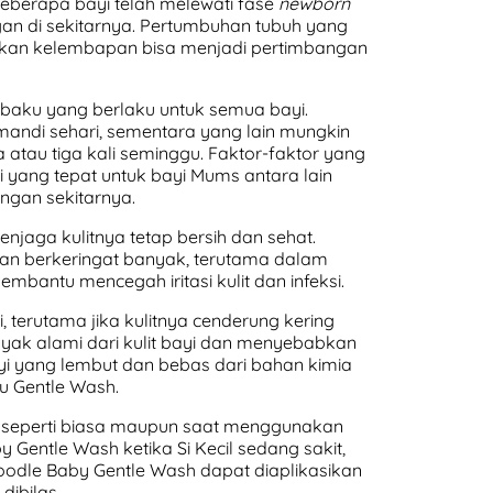
beberapa bayi telah melewati fase
newborn
gan di sekitarnya. Pertumbuhan tubuh yang
nkan kelembapan bisa menjadi pertimbangan
an baku yang berlaku untuk semua bayi.
andi sehari, sementara yang lain mungkin
atau tiga kali seminggu. Faktor-faktor yang
yang tepat untuk bayi Mums antara lain
kungan sekitarnya.
njaga kulitnya tetap bersih dan sehat.
f dan berkeringat banyak, terutama dalam
bantu mencegah iritasi kulit dan infeksi.
terutama jika kulitnya cenderung kering
inyak alami dari kulit bayi dan menyebabkan
i yang lembut dan bebas dari bahan kimia
u Gentle Wash.
i seperti biasa maupun saat menggunakan
Gentle Wash ketika Si Kecil sedang sakit,
oodle Baby Gentle Wash dapat diaplikasikan
dibilas.