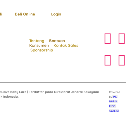
i
Beli Online
Login
Tentang
Bantuan
Konsumen
Kontak Sales
Sponsorship
clusive Baby Care | Terdaftar pada Direktorat Jendral Kekayaan
Powered 
ik Indonesia.
by
 PT. 
NURIS 
INDO 
ASASTA