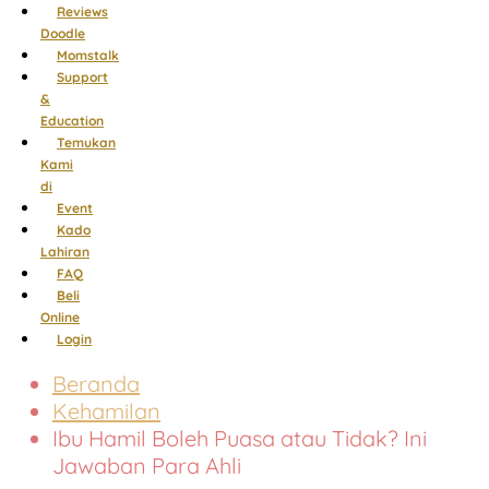
Reviews
Doodle
Momstalk
Support
&
Education
Temukan
Kami
di
Event
Kado
Lahiran
FAQ
Beli
Online
Login
Beranda
Kehamilan
Ibu Hamil Boleh Puasa atau Tidak? Ini
Jawaban Para Ahli