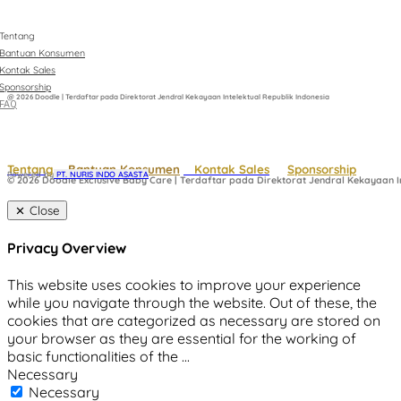
Tentang
Bantuan Konsumen
Kontak Sales
Sponsorship
@ 2026 Doodle | Terdaftar pada Direktorat Jendral Kekayaan Intelektual Republik Indonesia
FAQ
Tentang
Bantuan Konsumen
Kontak Sales
Sponsorship
Powered by
 PT. NURIS INDO ASASTA
© 2026 Doodle Exclusive Baby Care | Terdaftar pada Direktorat Jendral Kekayaan In
Close
Privacy Overview
This website uses cookies to improve your experience
while you navigate through the website. Out of these, the
cookies that are categorized as necessary are stored on
your browser as they are essential for the working of
basic functionalities of the
...
Necessary
Necessary