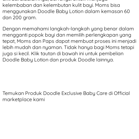
kelembaban dan kelembutan kulit bayi. Moms bisa
menggunakan Doodle Baby Lotion dalam kemasan 60
dan 200 gram.
Dengan memahami langkah-langkah yang benar dalam
mengganti popok bayi dan memilih perlengkapan yang
tepat, Moms dan Paps dapat membuat proses ini menjadi
lebih mudah dan nyaman. Tidak hanya bagi Moms tetapi
juga si kecil. Klik tautan di bawah ini untuk pembelian
Doodle Baby Lotion dan produk Doodle lainnya.
Temukan Produk Doodle Exclusive Baby Care di Official
marketplace kami