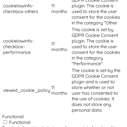
cookielawinfo-
11
plugin. The cookie is
checkbox-others
months
used to store the user
consent for the cookies
in the category "Other.
This cookie is set by
GDPR Cookie Consent
cookielawinfo-
plugin. The cookie is
11
checkbox-
used to store the user
months
performance
consent for the cookies
in the category
"Performance".
The cookie is set by the
GDPR Cookie Consent
plugin and is used to
11
store whether or not
viewed_cookie_policy
months
user has consented to
the use of cookies. It
does not store any
personal data.
Functional
Functional