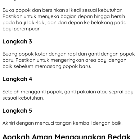
Buka popok dan bersihkan si kecil sesuai kebutuhan.
Pastikan untuk menyeka bagian depan hingga bersih
pada bayi laki-laki, dan dari depan ke belakang pada
bayi perempuan.
Langkah 3
Buang popok kotor dengan rapi dan ganti dengan popok
baru. Pastikan untuk mengeringkan area bayi dengan
baik sebelum memasang popok baru.
Langkah 4
Setelah mengganti popok, ganti pakaian atau seprai bayi
sesuai kebutuhan.
Langkah 5
Akhiri dengan mencuci tangan kembali dengan baik.
Apakah Aman Menggunakan Bedak