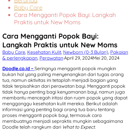
Beranda
Baby Care
Cara Mengganti Popok Bayi: Langkah
Praktis untuk New Moms
Cara Mengganti Popok Bayi:
Langkah Praktis untuk New Moms
Baby Care
,
Kesehatan Kulit
,
Newborn (0-3 Bulan)
,
Pakaian
& perlengkapan
,
Perawatan
·
April 29, 2024
Mei 20, 2024
Doodle.co.id –
Seringnya mengganti popok mungkin
bukan hal yang paling menyenangkan dari tugas orang
tua, namun aktivitas ini tetaplah menjadi bagian yang
tidak terpisahkan dari perawatan bayi. Mengganti popok
tidak hanya penting bagi kenyamanan bayi, namun juga
membantu mencegah iritasi dan ruam popok yang dapat
mengganggu kesehatan kulit mereka. Berikut adalah
informasi yang penting bagi orang tua baru tentang
proses mengganti popok bayi, termasuk cara
membuatnya menjadi sepraktis mungkin sebagaimana
Doodle telah rangkum dari
What to Expect
.