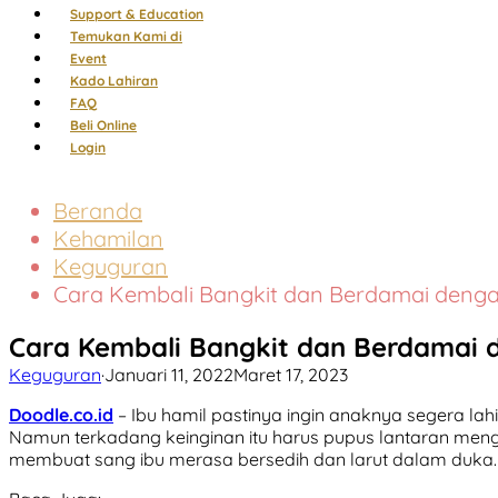
Support & Education
Temukan Kami di
Event
Kado Lahiran
FAQ
Beli Online
Login
Beranda
Kehamilan
Keguguran
Cara Kembali Bangkit dan Berdamai deng
Cara Kembali Bangkit dan Berdamai
Keguguran
·
Januari 11, 2022
Maret 17, 2023
Doodle.co.id
–
Ibu hamil pastinya ingin anaknya segera la
Namun terkadang keinginan itu harus pupus lantaran menga
membuat sang ibu merasa bersedih dan larut dalam duka.