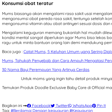
Konsumsi obat teratur
Mums biasanya akan mengalami rasa sakit usai mengalam
mengonsumsi obat pereda rasa sakit, tentunya setelah kon
mengonsumsi vitamin atau obat antinyeri sesuai dosis dan 
Mengalami keguguran memang bukanlah hal mudah dilewati
kondisi mental sangat diperlukan agar Mums bisa lekas ba
ragu untuk minta bantuan orang lain demi mendukung pemul
Baca juga :
Catat Mums, 5 Keluhan Umum yang Sering Diala
Mums, Tahukah Penyebab dan Cara Ampuh Mengatasi Per
30 Nama Bayi Perempuan Yang Artinya Cerdas
Untuk moms yang ingin tahu detail produk minyak
Temukan Produk Doodle Exclusive Baby Care di Official m
Bagikan ini
Facebook
Twitter
WhatsApp
Pin It
Tag:
#Berdamai Dengan keguguran
#Keguguran