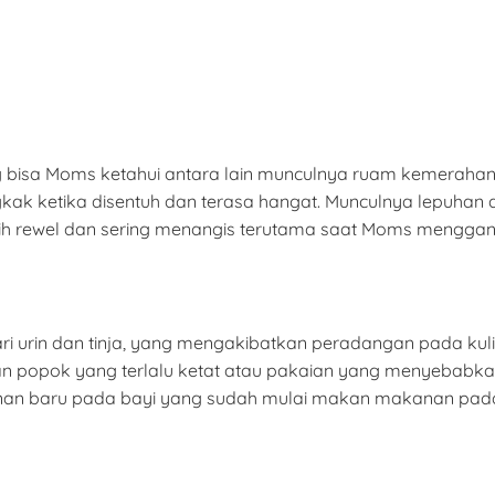
isa Moms ketahui antara lain munculnya ruam kemerahan d
ngkak ketika disentuh dan terasa hangat. Munculnya lepuhan ata
bih rewel dan sering menangis terutama saat Moms menggan
i urin dan tinja, yang mengakibatkan peradangan pada kulit
naan popok yang terlalu ketat atau pakaian yang menyebabk
akanan baru pada bayi yang sudah mulai makan makanan pa