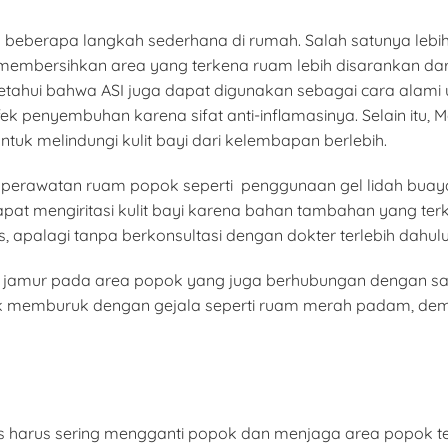
beberapa langkah sederhana di rumah. Salah satunya lebih 
tuk membersihkan area yang terkena ruam lebih disarankan d
s ketahui bahwa ASI juga dapat digunakan sebagai cara ala
ek penyembuhan karena sifat anti-inflamasinya. Selain itu
untuk melindungi kulit bayi dari kelembapan berlebih.
m perawatan ruam popok seperti penggunaan gel lidah bua
at mengiritasi kulit bayi karena bahan tambahan yang terk
 apalagi tanpa berkonsultasi dengan dokter terlebih dahulu
i jamur pada area popok yang juga berhubungan dengan sar
pok memburuk dengan gejala seperti ruam merah padam, de
harus sering mengganti popok dan menjaga area popok tet