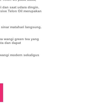
i dan saat udara dingin.
usive Telon Oil merupakan
 sinar matahari langsung.
a wangi green tea yang
ta dan dapat
 wangi modern sekaligus