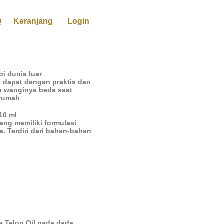
Q
Keranjang
Login
i dunia luar
 dapat dengan praktis dan
n wanginya beda saat
 rumah
10 ml
ang memiliki formulasi
a. Terdiri dari bahan-bahan
e Telon Oil pada dada,