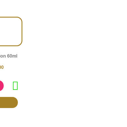
ion 60ml
00