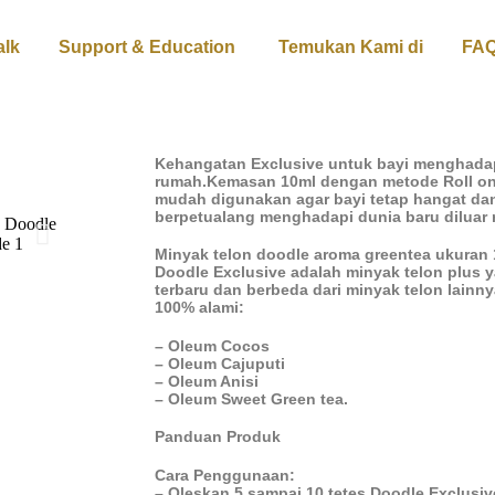
lk
Support & Education
Temukan Kami di
FA
Kehangatan Exclusive untuk bayi menghadap
rumah.Kemasan 10ml dengan metode Roll on
mudah digunakan agar bayi tetap hangat da
berpetualang menghadapi dunia baru diluar
Minyak telon doodle aroma greentea ukuran 
Doodle Exclusive adalah minyak telon plus y
terbaru dan berbeda dari minyak telon lainny
100% alami:
– Oleum Cocos
– Oleum Cajuputi
– Oleum Anisi
– Oleum Sweet Green tea.
Panduan Produk
Cara Penggunaan:
– Oleskan 5 sampai 10 tetes Doodle Exclusiv