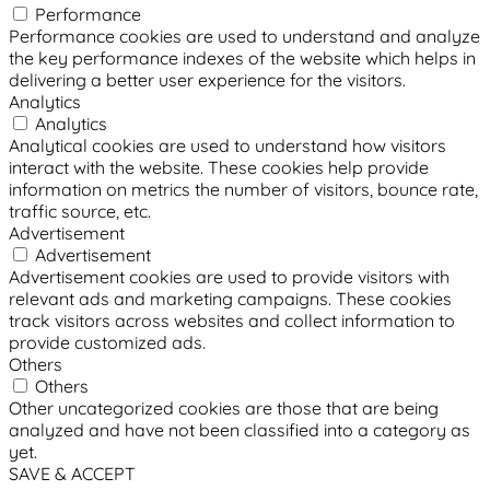
Performance
Performance cookies are used to understand and analyze
the key performance indexes of the website which helps in
delivering a better user experience for the visitors.
Analytics
Analytics
Analytical cookies are used to understand how visitors
interact with the website. These cookies help provide
information on metrics the number of visitors, bounce rate,
traffic source, etc.
Advertisement
Advertisement
Advertisement cookies are used to provide visitors with
relevant ads and marketing campaigns. These cookies
track visitors across websites and collect information to
provide customized ads.
Others
Others
Other uncategorized cookies are those that are being
analyzed and have not been classified into a category as
yet.
SAVE & ACCEPT