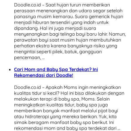
Doodle.co.id – Saat hujan turun memberikan
perasaan menenangkan dan udara segar setelah
panasnya musim kemarau. Suara gemericik hujan
menjadi hiburan tersendiri yang indah untuk
dipandang. Hal ini juga menjadi suara
menyenangkan bagi telinga bayi baru lahir. Namun,
perawatan bayi saat musim hujan membutuhkan
perhatian ekstra karena banyaknya risiko yang
mengintai seperti pilek, batuk, gangguan
pencernaan, …
Cari Mom and Baby Spa Terdekat? Ini
Rekomendasi dari Doodle!
Doodle.co.id – Apakah Moms ingin meningkatkan
kualitas tidur si kecil? Hal ini bisa dilakukan dengan
melakukan terapi di baby spa, Moms. Selain
meningkatkan kualitas tidur, baby spa juga
memberikan banyak manfaat melalui pijat bayi
atau hidroterapi yang mereka berikan. Yuk, kita
simak beragam manfaat baby spa berikut. Ini
rekomendasi mom and baby spa terdekat dari …