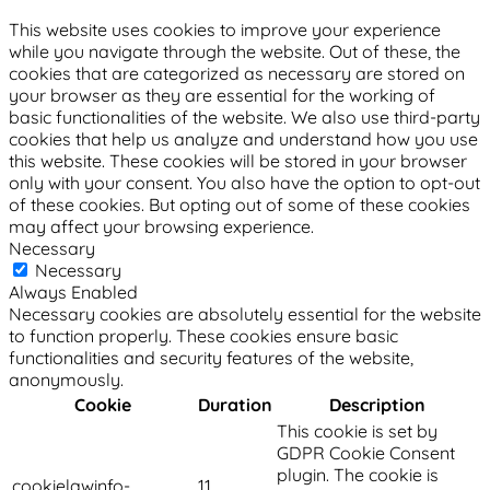
This website uses cookies to improve your experience
while you navigate through the website. Out of these, the
cookies that are categorized as necessary are stored on
your browser as they are essential for the working of
basic functionalities of the website. We also use third-party
cookies that help us analyze and understand how you use
this website. These cookies will be stored in your browser
only with your consent. You also have the option to opt-out
of these cookies. But opting out of some of these cookies
may affect your browsing experience.
Necessary
Necessary
Always Enabled
Necessary cookies are absolutely essential for the website
to function properly. These cookies ensure basic
functionalities and security features of the website,
anonymously.
Cookie
Duration
Description
This cookie is set by
GDPR Cookie Consent
plugin. The cookie is
cookielawinfo-
11