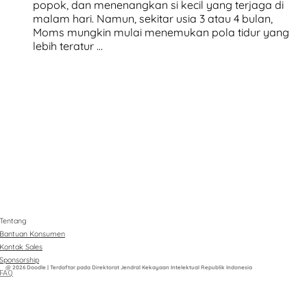
popok, dan menenangkan si kecil yang terjaga di
malam hari. Namun, sekitar usia 3 atau 4 bulan,
Moms mungkin mulai menemukan pola tidur yang
lebih teratur …
Tentang
Bantuan Konsumen
Kontak Sales
Sponsorship
@ 2026 Doodle | Terdaftar pada Direktorat Jendral Kekayaan Intelektual Republik Indonesia
FAQ