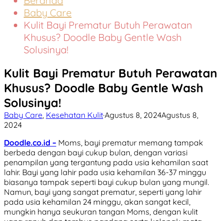
Beranda
Baby Care
Kulit Bayi Prematur Butuh Perawatan
Khusus? Doodle Baby Gentle Wash
Solusinya!
Kulit Bayi Prematur Butuh Perawatan
Khusus? Doodle Baby Gentle Wash
Solusinya!
Baby Care
,
Kesehatan Kulit
·
Agustus 8, 2024
Agustus 8,
2024
Doodle.co.id –
Moms, bayi prematur memang tampak
berbeda dengan bayi cukup bulan, dengan variasi
penampilan yang tergantung pada usia kehamilan saat
lahir. Bayi yang lahir pada usia kehamilan 36-37 minggu
biasanya tampak seperti bayi cukup bulan yang mungil.
Namun, bayi yang sangat prematur, seperti yang lahir
pada usia kehamilan 24 minggu, akan sangat kecil,
mungkin hanya seukuran tangan Moms, dengan kulit