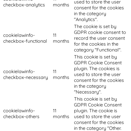
used to store the user
checkbox-analytics
months
consent for the cookies
in the category
"Analytics".
The cookie is set by
GDPR cookie consent to
cookielawinfo-
11
record the user consent
checkbox-functional
months
for the cookies in the
category "Functional".
This cookie is set by
GDPR Cookie Consent
plugin. The cookies is
cookielawinfo-
11
used to store the user
checkbox-necessary
months
consent for the cookies
in the category
"Necessary".
This cookie is set by
GDPR Cookie Consent
cookielawinfo-
11
plugin. The cookie is
checkbox-others
months
used to store the user
consent for the cookies
in the category "Other.