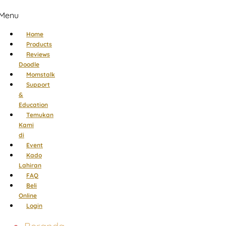
Menu
Home
Products
Reviews
Doodle
Momstalk
Support
&
Education
Temukan
Kami
di
Event
Kado
Lahiran
FAQ
Beli
Online
Login