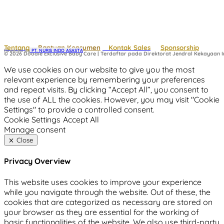
Tentang
Bantuan Konsumen
Kontak Sales
Sponsorship
Powered by
 PT. NURIS INDO ASASTA
© 2026 Doodle Exclusive Baby Care | Terdaftar pada Direktorat Jendral Kekayaan In
We use cookies on our website to give you the most
relevant experience by remembering your preferences
and repeat visits. By clicking “Accept All”, you consent to
the use of ALL the cookies. However, you may visit "Cookie
Settings" to provide a controlled consent.
Cookie Settings
Accept All
Manage consent
Close
Privacy Overview
This website uses cookies to improve your experience
while you navigate through the website. Out of these, the
cookies that are categorized as necessary are stored on
your browser as they are essential for the working of
basic functionalities of the website. We also use third-party