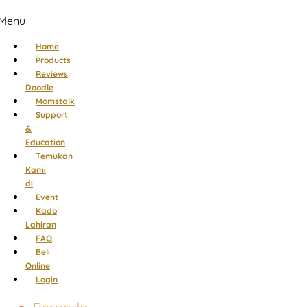
Menu
Home
Products
Reviews
Doodle
Momstalk
Support
&
Education
Temukan
Kami
di
Event
Kado
Lahiran
FAQ
Beli
Online
Login