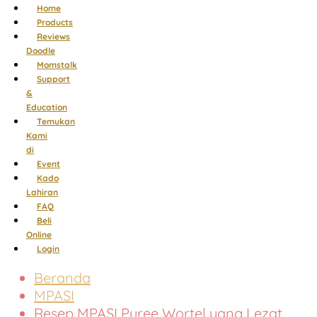
Menu
Home
Products
Reviews
Doodle
Momstalk
Support
&
Education
Temukan
Kami
di
Event
Kado
Lahiran
FAQ
Beli
Online
Login
Beranda
MPASI
Resep MPASI Puree Wortel yang Lezat,