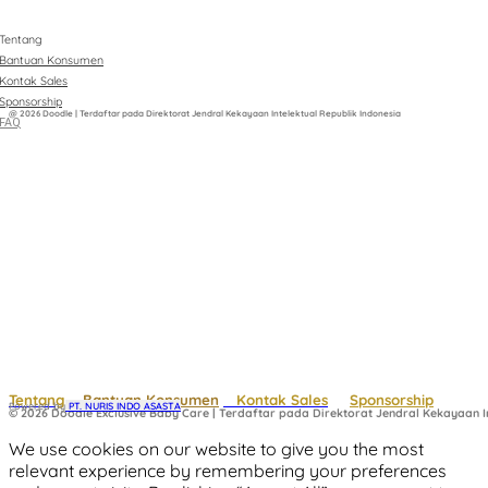
Tentang
Bantuan Konsumen
Kontak Sales
Sponsorship
@ 2026 Doodle | Terdaftar pada Direktorat Jendral Kekayaan Intelektual Republik Indonesia
FAQ
Tentang
Bantuan Konsumen
Kontak Sales
Sponsorship
Powered by
 PT. NURIS INDO ASASTA
© 2026 Doodle Exclusive Baby Care | Terdaftar pada Direktorat Jendral Kekayaan In
We use cookies on our website to give you the most
relevant experience by remembering your preferences