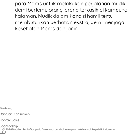
para Moms untuk melakukan perjalanan mudik
demi bertemu orang-orang terkasih di kampung
halaman. Mudik dalam kondisi hamil tentu
membutuhkan perhatian ekstra, demi menjaga
kesehatan Moms dan janin. …
Tentang
Bantuan Konsumen
Kontak Sales
Sponsorship
@ 2026 Doodle | Terdaftar pada Direktorat Jendral Kekayaan Intelektual Republik Indonesia
FAQ