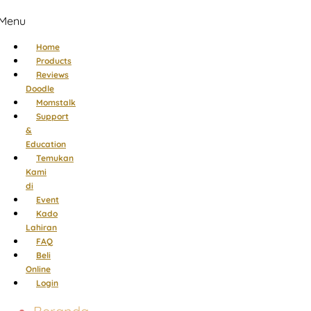
Menu
Home
Products
Reviews
Doodle
Momstalk
Support
&
Education
Temukan
Kami
di
Event
Kado
Lahiran
FAQ
Beli
Online
Login