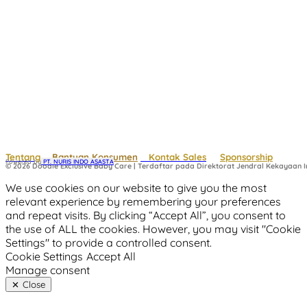
Tentang
Bantuan Konsumen
Kontak Sales
Sponsorship
Powered by
 PT. NURIS INDO ASASTA
© 2026 Doodle Exclusive Baby Care | Terdaftar pada Direktorat Jendral Kekayaan In
We use cookies on our website to give you the most
relevant experience by remembering your preferences
and repeat visits. By clicking “Accept All”, you consent to
the use of ALL the cookies. However, you may visit "Cookie
Settings" to provide a controlled consent.
Cookie Settings
Accept All
Manage consent
Close