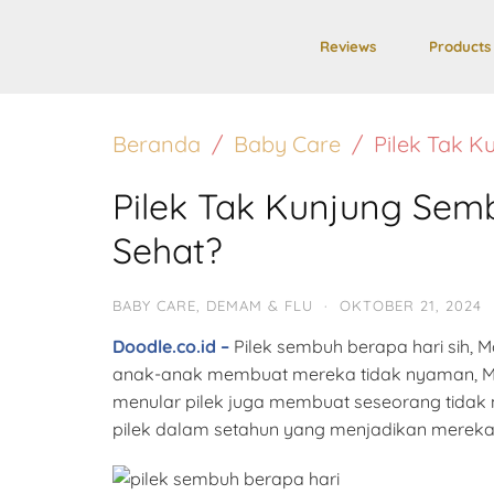
Reviews
Products
Beranda
Baby Care
Pilek Tak K
Pilek Tak Kunjung Semb
Sehat?
BABY CARE
,
DEMAM & FLU
·
OKTOBER 21, 2024
Doodle.co.id –
Pilek sembuh berapa hari sih, M
anak-anak membuat mereka tidak nyaman, Moms
menular pilek juga membuat seseorang tidak n
pilek dalam setahun yang menjadikan mereka k