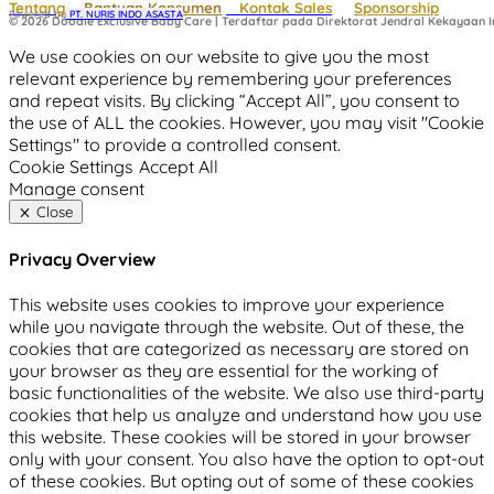
Tentang
Bantuan Konsumen
Kontak Sales
Sponsorship
Powered by
 PT. NURIS INDO ASASTA
© 2026 Doodle Exclusive Baby Care | Terdaftar pada Direktorat Jendral Kekayaan In
We use cookies on our website to give you the most
relevant experience by remembering your preferences
and repeat visits. By clicking “Accept All”, you consent to
the use of ALL the cookies. However, you may visit "Cookie
Settings" to provide a controlled consent.
Cookie Settings
Accept All
Manage consent
Close
Privacy Overview
This website uses cookies to improve your experience
while you navigate through the website. Out of these, the
cookies that are categorized as necessary are stored on
your browser as they are essential for the working of
basic functionalities of the website. We also use third-party
cookies that help us analyze and understand how you use
this website. These cookies will be stored in your browser
only with your consent. You also have the option to opt-out
of these cookies. But opting out of some of these cookies