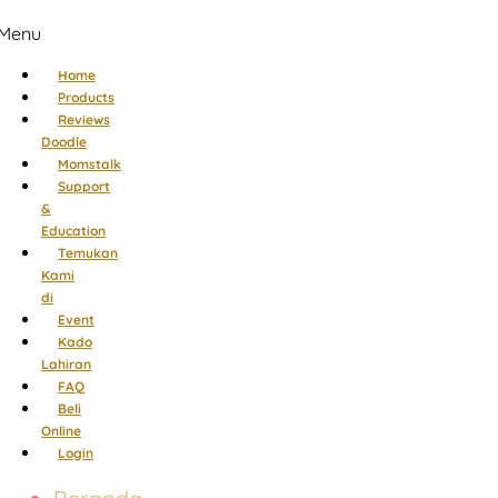
Menu
Home
Products
Reviews
Doodle
Momstalk
Support
&
Education
Temukan
Kami
di
Event
Kado
Lahiran
FAQ
Beli
Online
Login