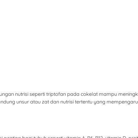
ungan nutrisi seperti triptofan pada cokelat mampu mening
gandung unsur atau zat dan nutrisi tertentu yang mempeng
enting bagi tubuh seperti vitamin A, B6, B12, vitamin D, protein