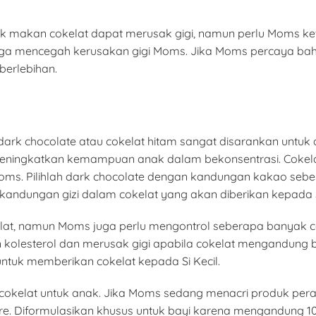
k makan cokelat dapat merusak gigi, namun perlu Moms ket
uga mencegah kerusakan gigi Moms. Jika Moms percaya bahw
berlebihan.
 dark chocolate atau cokelat hitam sangat disarankan untuk
ningkatkan kemampuan anak dalam bekonsentrasi. Cokelat
s. Pilihlah dark chocolate dengan kandungan kakao sebes
andungan gizi dalam cokelat yang akan diberikan kepada Si
lat, namun Moms juga perlu mengontrol seberapa banyak c
 kolesterol dan merusak gigi apabila cokelat mengandung b
 untuk memberikan cokelat kepada Si Kecil.
at cokelat untuk anak. Jika Moms sedang menacri produk 
are. Diformulasikan khusus untuk bayi karena mengandung