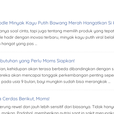
odle Minyak Kayu Putih Bawang Merah Hangatkan Si K
anya soal cinta, tapi juga tentang memilih produk yang tepa
le hadir dengan inovasi terbaru, minyak kayu putih viral bela
 hangat yang pas …
Kebutuhan yang Perlu Moms Siapkan!
bulan, kehidupan akan terasa berbeda dibandingkan dengan s
 mereka akan mencapai tonggak perkembangan penting sepe
pada usia 9 bulan, bayi mungkin sudah bisa merangkak …
 Cerdas Berikut, Moms!
enderung rewel dan jauh lebih sensitif dari biasanya. Tidak h
s makan. Padahal, memberikan nutrisi saat ia sakit merupa