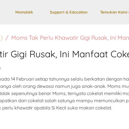
Momstalk
Support & Education
Temukan Kami 
)
Moms Tak Perlu Khawatir Gigi Rusak, Ini Ma
r Gigi Rusak, Ini Manfaat Cok
4
pada 14 Februari setiap tahunnya selalu berkaitan dengan h
k hanya oleh orang dewasa namun juga anak-anak. Moms mu
u tidak sepenuhnya benar Moms, ternyata cokelat memiliki m
patkan dari cokelat salah satunya mampu memunculkan p
 perlu khawatir apabila Si Kecil suka makan cokelat.