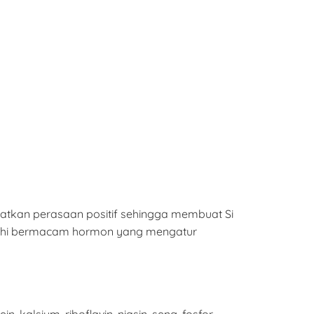
katkan perasaan positif sehingga membuat Si
aruhi bermacam hormon yang mengatur
, kalsium, riboflavin, niasin, seng, fosfor,