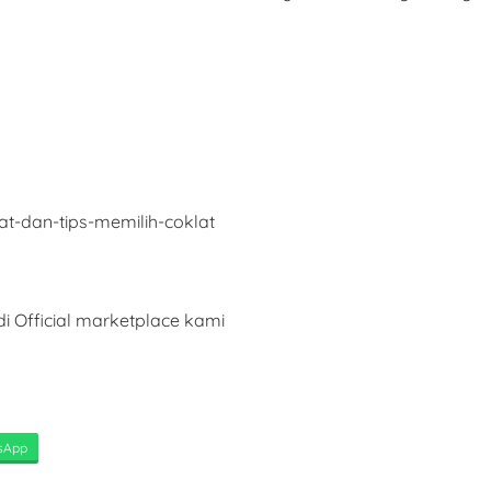
t-dan-tips-memilih-coklat
i Official marketplace kami
sApp