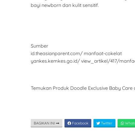
bayi newborn dan kulit sensitif.
Sumber
id.theasianparent.com/ manfaat-cokelat
yankes.kemkes.go.id/ view_artikel/417/manfaa
Temukan Produk Doodle Exclusive Baby Care d
BAGIKAN INI
Facebook
Twitter
What