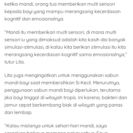
ketika mandi, orang tua memberikan multi sensori
kepada bayi yang mampu merangsang kecerdasan
kognitif dan emosionalnya.
“Mandi itu memberikan multi sensori, di mana multi
sensori iu yang dimaksud adalah kita kasih dia banyak
simulasi-stimulasi, di kalau kita berikan stimulasi itu kita
merangsang kecerdasan kognitif sama emosionalnya,”
tutur Lita.
Lita juga mengingatkan untuk menggunakan sabun
mandi bayi saat membersihkan Si Kecil. Menurutnya,
penggunaan sabun mandi bayi diperlukan, terutama
jika bayi tinggal di wilayah tropis. Ini karena, bakteri dan
jamur cepat berkembang biak di wilayah yang panas
dan lembap.
“Kalau mislanya untuk sehari-hari mandi, saya