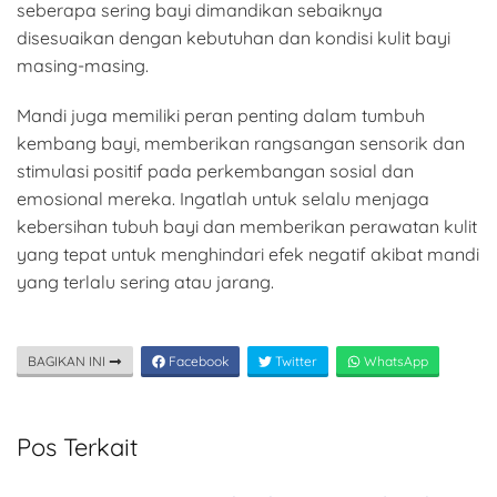
seberapa sering bayi dimandikan sebaiknya
disesuaikan dengan kebutuhan dan kondisi kulit bayi
masing-masing.
Mandi juga memiliki peran penting dalam tumbuh
kembang bayi, memberikan rangsangan sensorik dan
stimulasi positif pada perkembangan sosial dan
emosional mereka. Ingatlah untuk selalu menjaga
kebersihan tubuh bayi dan memberikan perawatan kulit
yang tepat untuk menghindari efek negatif akibat mandi
yang terlalu sering atau jarang.
BAGIKAN INI
Facebook
Twitter
WhatsApp
Pos Terkait