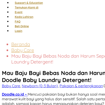
Support & Education
Temukan Kami di
Event
Kado Lahiran
FAQ
Beli Online
Login
Beranda
Baby Care
Mau Baju Bayi Bebas Noda dan Harum Sepa
Laundry Detergent!
Mau Baju Bayi Bebas Noda dan Harum
Doodle Baby Laundry Detergent!
Baby Care
,
Newborn (0-3 Bulan)
,
Pakaian & perlengkapan
·
Doodle.co.id –
Mencuci pakaian bayi bukan hanya soal menj
merawat kulit bayi yang halus dan sensitif. Salah satu p
adalah, sampai kapan harus menggunakan deterjen bayi? L