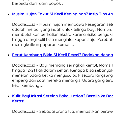
berbeda dari ruam popok …
Musim Hujan Takut Si Kecil Kedinginan? Intip Tips 
Doodle.co.id – Musim hujan membawa kesegaran setel
adalah melodi yang indah untuk telinga bayi. Namun, 
membutuhkan perhatian ekstra karena risiko penyaki
hingga alergi kulit bisa mengintai kapan saja. Perub
meningkatkan paparan kuman …
Perut Kembung Bikin Si Kecil Rewel? Redakan denga
Doodle.co.id – Bayi memang seringkali kentut, Moms.
hingga 12-21 kali dalam sehari. Kenapa bisa sebanyak 
menelan udara ketika menyusu baik secara langsung
empeng dan saat mereka menangis. Udara yang ter
kecil kembung …
Kulit Bayi Iritasi Setelah Pakai Lotion? Beralih ke 
Keras!
Doodle.co.id – Sebagai orang tua, memastikan perawa