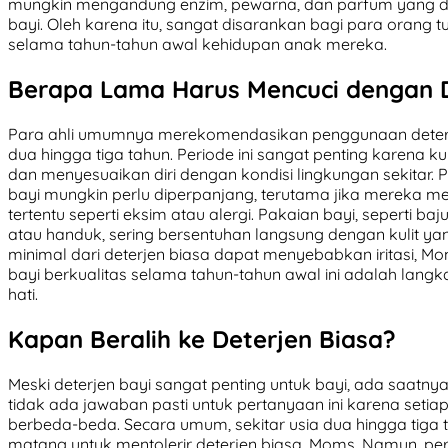
mungkin mengandung enzim, pewarna, dan parfum yang dap
bayi. Oleh karena itu, sangat disarankan bagi para orang
selama tahun-tahun awal kehidupan anak mereka.
Berapa Lama Harus Mencuci dengan D
Para ahli umumnya merekomendasikan penggunaan deterje
dua hingga tiga tahun. Periode ini sangat penting karena
dan menyesuaikan diri dengan kondisi lingkungan sekitar
bayi mungkin perlu diperpanjang, terutama jika mereka memi
tertentu seperti eksim atau alergi. Pakaian bayi, seperti baj
atau handuk, sering bersentuhan langsung dengan kulit yang
minimal dari deterjen biasa dapat menyebabkan iritasi, Mom
bayi berkualitas selama tahun-tahun awal ini adalah lang
hati.
Kapan Beralih ke Deterjen Biasa?
Meski deterjen bayi sangat penting untuk bayi, ada saatnya
tidak ada jawaban pasti untuk pertanyaan ini karena setiap 
berbeda-beda. Secara umum, sekitar usia dua hingga tiga t
matang untuk mentolerir deterjen biasa, Moms. Namun, per