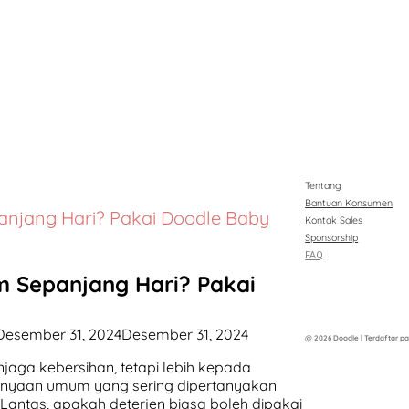
Tentang
Bantuan Konsumen
njang Hari? Pakai Doodle Baby
Kontak Sales
Sponsorship
FAQ
 Sepanjang Hari? Pakai
Desember 31, 2024
Desember 31, 2024
@ 2026 Doodle | Terdaftar pa
aga kebersihan, tetapi lebih kepada
ertanyaan umum yang sering dipertanyakan
antas, apakah deterjen biasa boleh dipakai