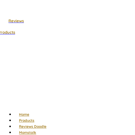
Langsung
ke
konten
Reviews
Products
Menu
Home
Products
Reviews Doodle
Momstalk