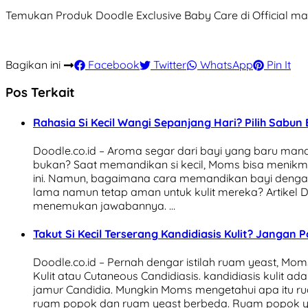
Temukan Produk Doodle Exclusive Baby Care di Official m
Bagikan ini
Facebook
Twitter
WhatsApp
Pin It
Pos Terkait
Rahasia Si Kecil Wangi Sepanjang Hari? Pilih Sabun 
Doodle.co.id – Aroma segar dari bayi yang baru mandi
bukan? Saat memandikan si kecil, Moms bisa menik
ini. Namun, bagaimana cara memandikan bayi denga
lama namun tetap aman untuk kulit mereka? Artikel 
menemukan jawabannya. …
Takut Si Kecil Terserang Kandidiasis Kulit? Jangan P
Doodle.co.id – Pernah dengar istilah ruam yeast, Moms
Kulit atau Cutaneous Candidiasis. kandidiasis kulit ada
jamur Candidia. Mungkin Moms mengetahui apa itu
ruam popok dan ruam yeast berbeda. Ruam popok ya