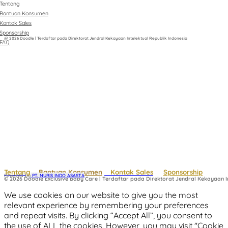
Tentang
Bantuan Konsumen
Kontak Sales
Sponsorship
@ 2026 Doodle | Terdaftar pada Direktorat Jendral Kekayaan Intelektual Republik Indonesia
FAQ
Tentang
Bantuan Konsumen
Kontak Sales
Sponsorship
Powered by
 PT. NURIS INDO ASASTA
© 2026 Doodle Exclusive Baby Care | Terdaftar pada Direktorat Jendral Kekayaan In
We use cookies on our website to give you the most
relevant experience by remembering your preferences
and repeat visits. By clicking “Accept All”, you consent to
the use of ALL the cookies. However, you may visit "Cookie