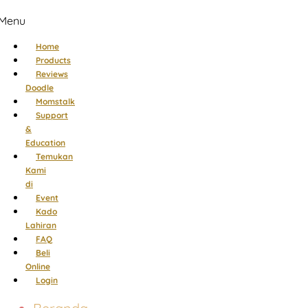
Menu
Home
Products
Reviews
Doodle
Momstalk
Support
&
Education
Temukan
Kami
di
Event
Kado
Lahiran
FAQ
Beli
Online
Login