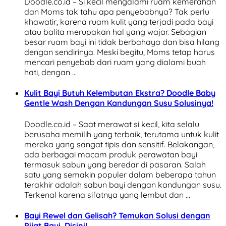
Doodle.co.id – Si kecil mengalami ruam kemerahan
dan Moms tak tahu apa penyebabnya? Tak perlu
khawatir, karena ruam kulit yang terjadi pada bayi
atau balita merupakan hal yang wajar. Sebagian
besar ruam bayi ini tidak berbahaya dan bisa hilang
dengan sendirinya. Meski begitu, Moms tetap harus
mencari penyebab dari ruam yang dialami buah
hati, dengan …
Kulit Bayi Butuh Kelembutan Ekstra? Doodle Baby
Gentle Wash Dengan Kandungan Susu Solusinya!
Doodle.co.id – Saat merawat si kecil, kita selalu
berusaha memilih yang terbaik, terutama untuk kulit
mereka yang sangat tipis dan sensitif. Belakangan,
ada berbagai macam produk perawatan bayi
termasuk sabun yang beredar di pasaran. Salah
satu yang semakin populer dalam beberapa tahun
terakhir adalah sabun bayi dengan kandungan susu.
Terkenal karena sifatnya yang lembut dan …
Bayi Rewel dan Gelisah? Temukan Solusi dengan
Pijat Bayi, Disini!